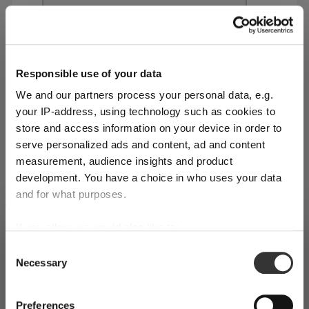
Responsible use of your data
We and our partners process your personal data, e.g.
your IP-address, using technology such as cookies to
store and access information on your device in order to
serve personalized ads and content, ad and content
measurement, audience insights and product
Certains voient la Saint-Valentin comme un moment
development. You have a choice in who uses your data
chargé de pression, où il faudrait absolument faire
and for what purposes.
quelque chose d’exceptionnel. Nous y voyons plutôt
une occasion de séduire votre partenaire avec une
If you allow, we would also like to:
SHIPPING & REGION
You’re viewing the Belgium store
attention sincère, mêlant créativité, générosité et
Collect information about your geographical
Consent
Necessary
location which can be accurate to within several
Selection
plaisir culinaire. Après tout, qui n’apprécie pas qu’on
Detected in
United States of America
→
viewing
Belgium
meters
La table parfaite
prenne le temps de préparer un repas mémorable,
Identify your device by actively scanning it for
Prices, delivery times and duties on this store are set for
servi avec intention et souci du détail ?
Preferences