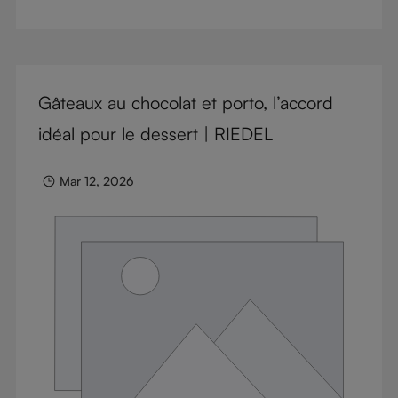
right glass means considering a variety of factors,
including experience, budget, and the need for
glassware flexibility. Join us as we cover each
variable you should consider when purchasing wine
Gâteaux au chocolat et porto, l’accord
glasses.
idéal pour le dessert | RIEDEL
Mar 12, 2026