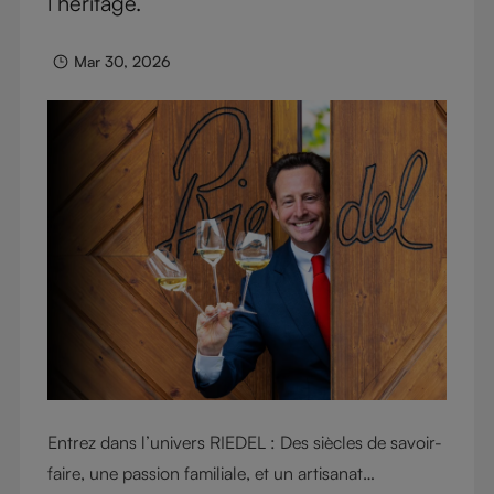
l’héritage.
collectionneurs, les connaisseurs et les
professionnels du monde entier. Découvrez l’histoire
Mar 30, 2026
du verre qui a transformé l’univers du vin.
Entrez dans l’univers RIEDEL : Des siècles de savoir-
faire, une passion familiale, et un artisanat