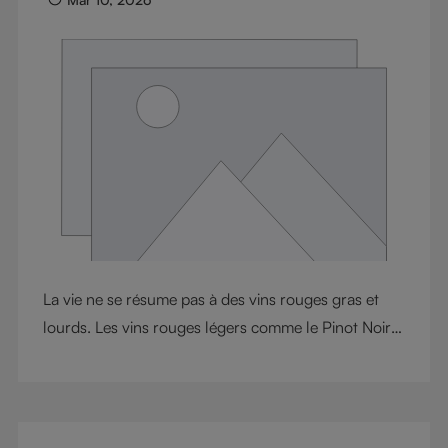
La vie ne se résume pas à des vins rouges gras et
lourds. Les vins rouges légers comme le Pinot Noir
et le Nebbiolo offrent de l'élégance, de l'énergie et
une étonnante complexité. Alors que le Pinot Noir
est connu pour ses tanins doux et sa texture
soyeuse, le Nebbiolo équilibre son apparence