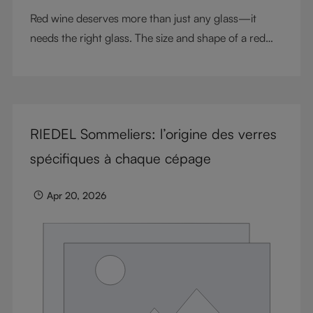
Red wine deserves more than just any glass—it
needs the right glass. The size and shape of a red
wine glass can transform aromas, textures, and
flavors in every sip. From delicate Pinot Noir to bold
Cabernet Sauvignon, each varietal has unique
characteristics that shine in the correct glass. At
RIEDEL Sommeliers: l’origine des verres
RIEDEL, we pioneered grape-varietal-specific wine
glasses to ensure every wine expresses its full
spécifiques à chaque cépage
potential. In this guide, we explore why red wine
glasses matter, the differences between glass types,
Apr 20, 2026
and how our collections bring winemaking artistry to
life.