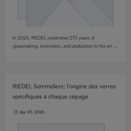
In 2026, RIEDEL celebrates 270 years of
glassmaking, innovation, and dedication to the art of
wine enjoyment. Since 1756, the Riedel family has
shaped a story defined by craftsmanship, design,
resilience, and inovation. To honor this milestone,
RIEDEL presents a selection of exclusive Special Sets
RIEDEL Sommeliers: l’origine des verres
created with unique anniversary packaging, along
with the release of the RIEDEL Anniversary Book,
spécifiques à chaque cépage
Heart of Glass. Together, they celebrate the
generations, ideas, and passion that continue to
Apr 20, 2026
define RIEDEL today.