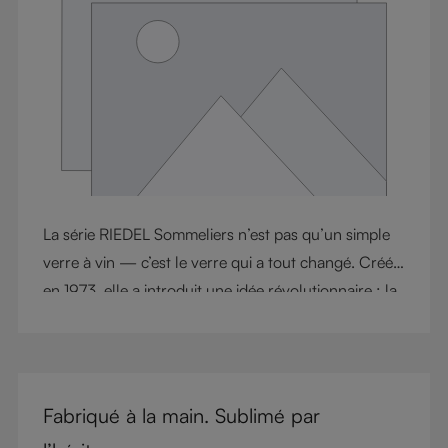
La série RIEDEL Sommeliers n’est pas qu’un simple
verre à vin — c’est le verre qui a tout changé. Créée
en 1973, elle a introduit une idée révolutionnaire : la
forme du verre influence le goût. Cette innovation a
redéfini la culture du vin et posé les bases de la
révolution des verres spécifiques à chaque cépage.
Aujourd’hui, RIEDEL Sommeliers demeure un
Fabriqué à la main. Sublimé par
sommet d’artisanat et d’élégance, célébré par les