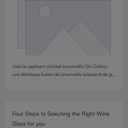
polyvalence au quotidien, transformant les petits
instants de la vie en une expérience raffinée.
Voici le captivant cocktail Limoncello Gin Collins -
une délicieuse fusion de Limoncello acidulé et de gin
onctueux. Cette concoction rafraîchissante est une
variante du Tom Collins classique, associant l'allure
piquante des agrumes à la sophistication botanique
du gin. Préparez-vous à embarquer pour un voyage
Four Steps to Selecting the Right Wine
savoureux qui capture parfaitement l'essence de
l'été.
Glass for you