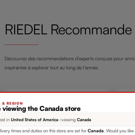
RIEDEL Recommande
Découvrez des recommandations d'experts conçues pour enrich
inspirantes à explorer tout au long de l'année.
Style your Home with RIEDEL
Limo
G & REGION
e viewing the Canada store
Laudon
M
ted in
United States of America
→
viewing
Canada
Mar 2, 2026
livery times and duties on this store are set for
Canada
. Would you like