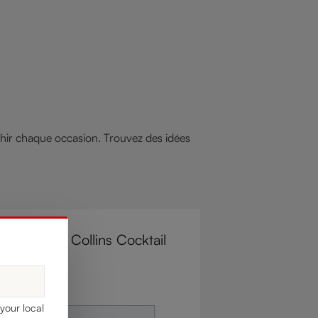
ir chaque occasion. Trouvez des idées
ncello Gin Collins Cocktail
ar 5, 2026
 your local