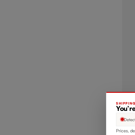
SHIPPIN
You’r
Detec
Prices, de