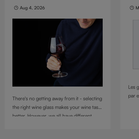
parfa
RIE
touche de personnalité aux espaces de vie
Aug 4, 2026
M
modernes. Ces verres, conçus pour servir
le whisky, l’eau, les jus de fruit ainsi que
les cocktails et mélanges créatifs, allient
esthétique et polyvalence au quotidien,
transformant les petits instants de la vie
en une expérience raffinée.
Les g
par e
There's no getting away from it - selecting
profo
the right wine glass makes your wine taste
géno
better. However, we all have different
onct
circumstances, so choosing the right glass
sont
means considering a variety of factors,