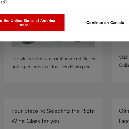
ead?
o the United States of America
Continue on Canada
store
Voici
Le style de décoration intérieure reflète les
Colli
goûts personnels et tous les détails placés
Limon
sur la table jouent un rôle majeur dans la
Cette
création de l’atmosphère désirée. Avec
varia
leur design complexe en cristal taillé et
assoc
leurs couleurs chatoyantes comme des
la so
pierres précieuses, les gobelets RIEDEL
Four Steps to Selecting the Right
Gât
Prép
Laudon offrent leur caractère et un
Wine Glass for you
l’ac
voya
contraste audacieux tout en insufflant une