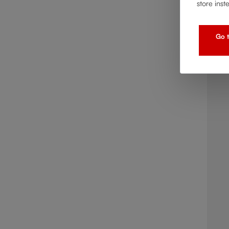
store inst
Go t