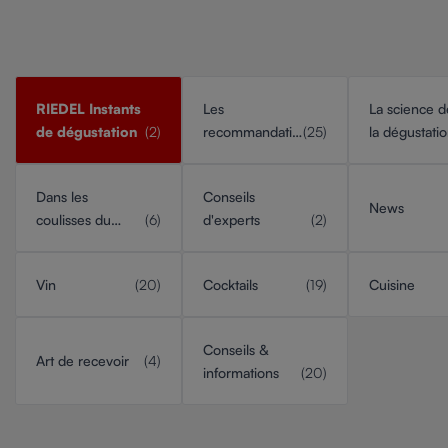
RIEDEL Instants
Les
La science d
de dégustation
(2)
recommandations
(25)
la dégustati
RIEDEL
Dans les
Conseils
News
coulisses du
(6)
d'experts
(2)
savoir-faire
Vin
(20)
Cocktails
(19)
Cuisine
Conseils &
Art de recevoir
(4)
informations
(20)