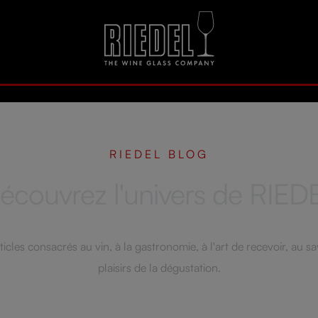
RIEDEL BLOG
écouvrez l'univers de RIED
icles consacrés au vin, à la gastronomie, à l'art de recevoir, au sa
plaisirs de la dégustation.