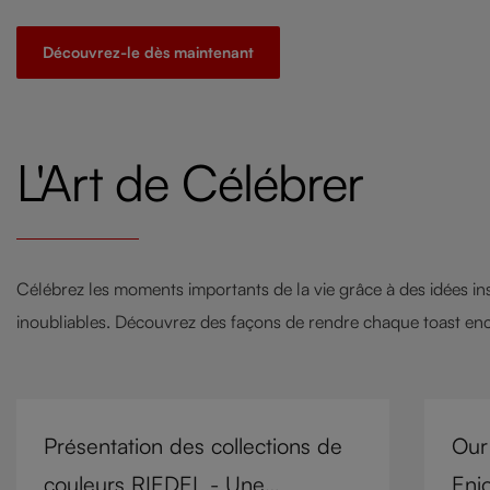
inte
including experience, budget, and the
délic
need for glassware flexibility. Join us as
Découvrez-le dès maintenant
l'ass
we cover each variable you should
douce
consider when purchasing wine glasses.
ainsi
rece
L'Art de Célébrer
choc
expér
mieu
un ac
Célébrez les moments importants de la vie grâce à des idées in
inoubliables. Découvrez des façons de rendre chaque toast en
Présentation des collections de
Our
couleurs RIEDEL - Une
Enj