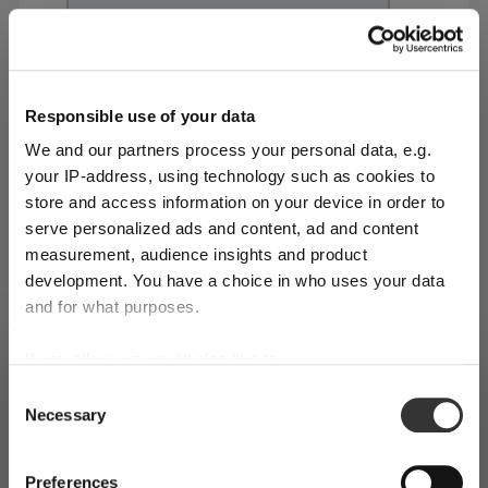
Responsible use of your data
We and our partners process your personal data, e.g.
your IP-address, using technology such as cookies to
store and access information on your device in order to
serve personalized ads and content, ad and content
measurement, audience insights and product
Certains voient la Saint-Valentin comme un moment
development. You have a choice in who uses your data
chargé de pression, où il faudrait absolument faire
and for what purposes.
quelque chose d’exceptionnel. Nous y voyons plutôt
une occasion de séduire votre partenaire avec une
If you allow, we would also like to:
SHIPPING & REGION
You’re viewing the Switzerland store
attention sincère, mêlant créativité, générosité et
Collect information about your geographical
Consent
Necessary
location which can be accurate to within several
Selection
plaisir culinaire. Après tout, qui n’apprécie pas qu’on
Detected in
United States of America
→
viewing
Switzerland
meters
La table parfaite
prenne le temps de préparer un repas mémorable,
Identify your device by actively scanning it for
Prices, delivery times and duties on this store are set for
servi avec intention et souci du détail ?
Preferences