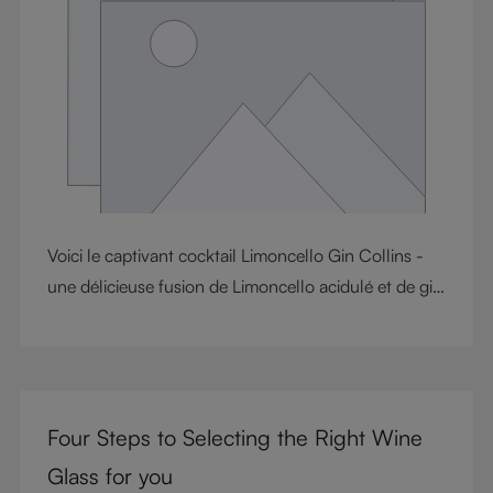
polyvalence au quotidien, transformant les petits
instants de la vie en une expérience raffinée.
Voici le captivant cocktail Limoncello Gin Collins -
une délicieuse fusion de Limoncello acidulé et de gin
onctueux. Cette concoction rafraîchissante est une
variante du Tom Collins classique, associant l'allure
piquante des agrumes à la sophistication botanique
du gin. Préparez-vous à embarquer pour un voyage
Four Steps to Selecting the Right Wine
savoureux qui capture parfaitement l'essence de
l'été.
Glass for you