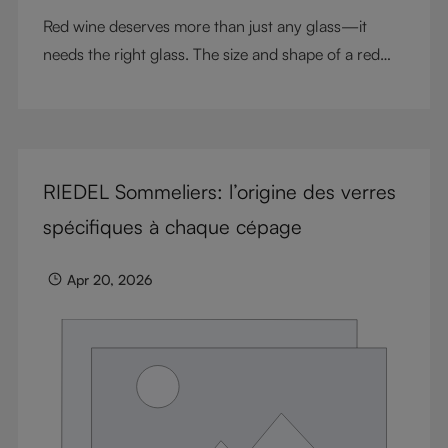
Red wine deserves more than just any glass—it
needs the right glass. The size and shape of a red
wine glass can transform aromas, textures, and
flavors in every sip. From delicate Pinot Noir to bold
Cabernet Sauvignon, each varietal has unique
characteristics that shine in the correct glass. At
RIEDEL Sommeliers: l’origine des verres
RIEDEL, we pioneered grape-varietal-specific wine
glasses to ensure every wine expresses its full
spécifiques à chaque cépage
potential. In this guide, we explore why red wine
glasses matter, the differences between glass types,
Apr 20, 2026
and how our collections bring winemaking artistry to
life.