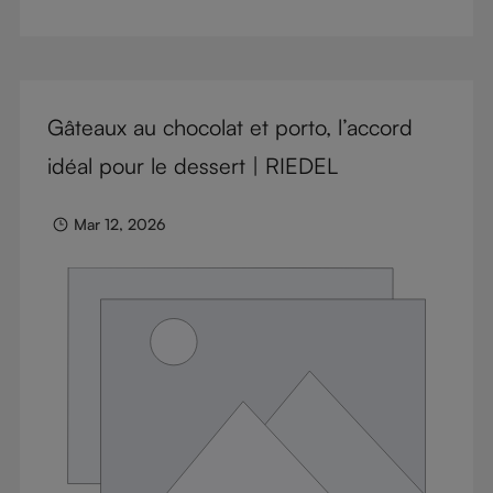
right glass means considering a variety of factors,
including experience, budget, and the need for
glassware flexibility. Join us as we cover each
variable you should consider when purchasing wine
Gâteaux au chocolat et porto, l’accord
glasses.
idéal pour le dessert | RIEDEL
Mar 12, 2026