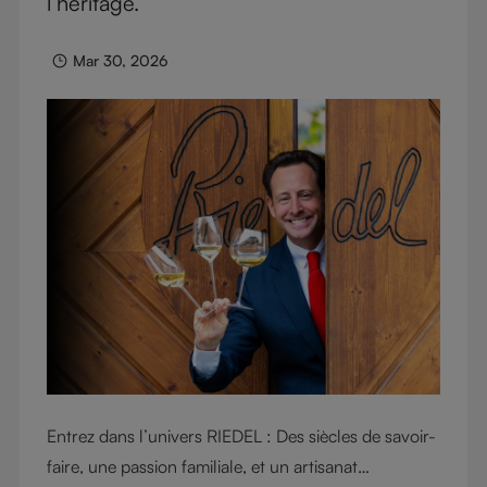
l’héritage.
collectionneurs, les connaisseurs et les
professionnels du monde entier. Découvrez l’histoire
Mar 30, 2026
du verre qui a transformé l’univers du vin.
Entrez dans l’univers RIEDEL : Des siècles de savoir-
faire, une passion familiale, et un artisanat