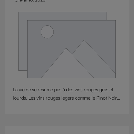
La vie ne se résume pas à des vins rouges gras et
lourds. Les vins rouges légers comme le Pinot Noir
et le Nebbiolo offrent de l'élégance, de l'énergie et
une étonnante complexité. Alors que le Pinot Noir
est connu pour ses tanins doux et sa texture
soyeuse, le Nebbiolo équilibre son apparence