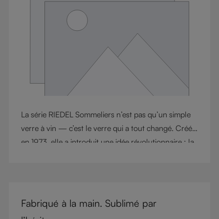
La série RIEDEL Sommeliers n’est pas qu’un simple
verre à vin — c’est le verre qui a tout changé. Créée
en 1973, elle a introduit une idée révolutionnaire : la
forme du verre influence le goût. Cette innovation a
redéfini la culture du vin et posé les bases de la
révolution des verres spécifiques à chaque cépage.
Aujourd’hui, RIEDEL Sommeliers demeure un
Fabriqué à la main. Sublimé par
sommet d’artisanat et d’élégance, célébré par les