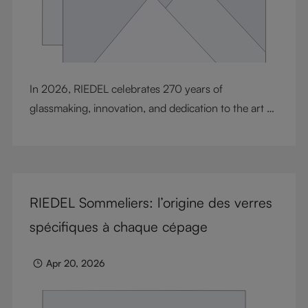
In 2026, RIEDEL celebrates 270 years of
glassmaking, innovation, and dedication to the art of
wine enjoyment. Since 1756, the Riedel family has
shaped a story defined by craftsmanship, design,
resilience, and inovation. To honor this milestone,
RIEDEL presents a selection of exclusive Special Sets
RIEDEL Sommeliers: l’origine des verres
created with unique anniversary packaging, along
with the release of the RIEDEL Anniversary Book,
spécifiques à chaque cépage
Heart of Glass. Together, they celebrate the
generations, ideas, and passion that continue to
Apr 20, 2026
define RIEDEL today.