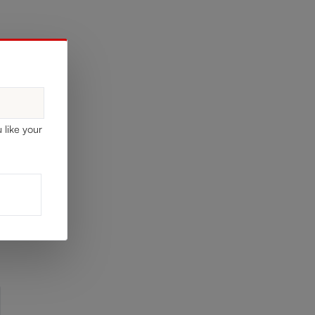
t à
 like your