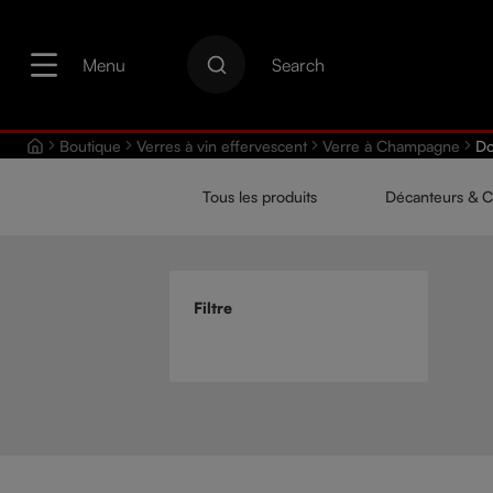
recherche
Passer à la navigation principale
Menu
Search
Boutique
Verres à vin effervescent
Verre à Champagne
Do
Tous les produits
Décanteurs & C
Filtre