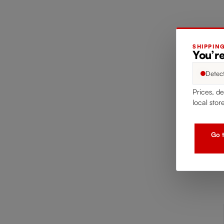
In
SHIPPIN
You’r
Detec
Prices, de
local stor
Go t