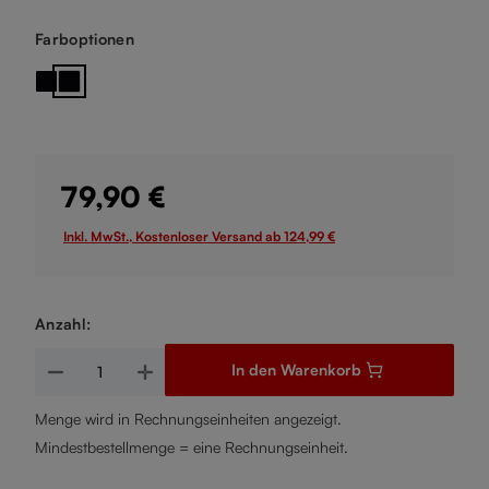
auswählen
Farboptionen
Schwarze Bodenplatte
Schwarzer Stiel
79,90 €
Inkl. MwSt., Kostenloser Versand ab 124,99 €
Anzahl:
Produkt Anzahl: Gib den gewünschten Wert ein oder benutze d
In den Warenkorb
Menge wird in Rechnungseinheiten angezeigt.
Mindestbestellmenge = eine Rechnungseinheit.