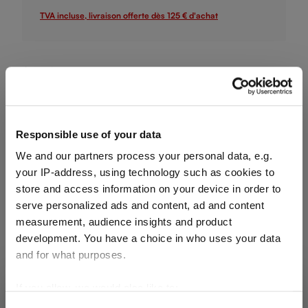
TVA incluse, livraison offerte dès 125 € d'achat
Quantité :
Quantité de produit : Entrez la quantité souhaitée ou utilisez
Ajouter au panier
Quantité indiquée en unités de vente. Commande minimale : 1
Responsible use of your data
unité de vente.
We and our partners process your personal data, e.g.
your IP-address, using technology such as cookies to
Ajouter à la liste de souhaits
store and access information on your device in order to
serve personalized ads and content, ad and content
Ajouter à la comparaison
measurement, audience insights and product
development. You have a choice in who uses your data
and for what purposes.
Détails du produit
If you allow, we would also like to:
SHIPPING & REGION
You’re viewing the France store
Collect information about your geographical