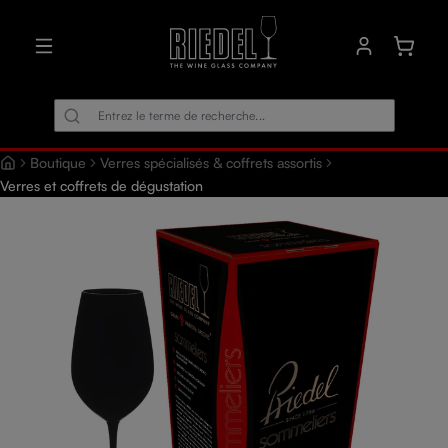
tenu principal
Le pani
Boutique
Verres spécialisés & coffrets assortis
Verres et coffrets de dégustation
Ignorer la galerie d'images