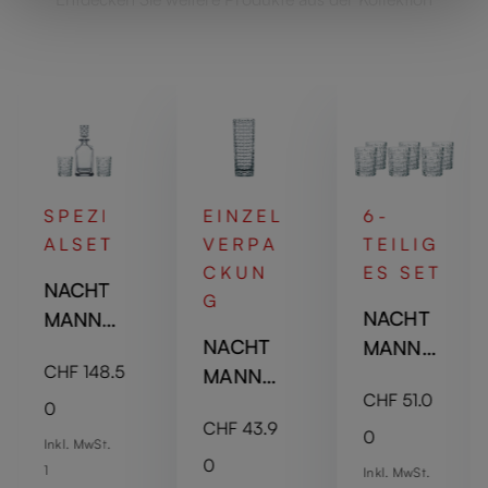
SPEZI
EINZEL
6-
ALSET
VERPA
TEILIG
CKUN
ES SET
NACHT
G
NACHT
MANN
NACHT
MANN
Bossa
is:
Regulärer Preis:
CHF 148.5
MANN
Bossa
Nova
Regulärer Prei
CHF 51.0
Bossa
Nova
Whisky
0
Regulärer Preis:
CHF 43.9
Nova
Whisky
Set
0
Inkl. MwSt.
Vase -
Tumbler
0
1
Inkl. MwSt.