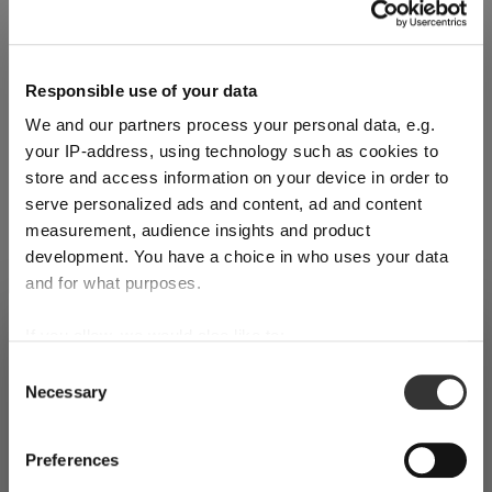
Anzahl:
Responsible use of your data
Produkt Anzahl: Gib den gewünschten Wert ein oder benutze d
In den Warenkorb
We and our partners process your personal data, e.g.
your IP-address, using technology such as cookies to
Menge wird in Rechnungseinheiten angezeigt.
store and access information on your device in order to
Mindestbestellmenge = eine Rechnungseinheit.
serve personalized ads and content, ad and content
measurement, audience insights and product
Zum Merkzettel hinzufügen
development. You have a choice in who uses your data
Produkt vergleichen
and for what purposes.
VERSAND & REGION
If you allow, we would also like to:
Sie sehen den Shop für Schweiz
Collect information about your geographical
Consent
Produktdetails
Erkannt in
Vereinigte Staaten von Amerika
→
Necessary
location which can be accurate to within several
Selection
Sie sehen
Schweiz
meters
Identify your device by actively scanning it for
Preise, Lieferzeiten und Zölle in diesem Shop gelten für
Spezifikationen
Preferences
Schweiz
specific characteristics (fingerprinting)
. Möchten Sie zu Ihrem lokalen Shop wechseln?