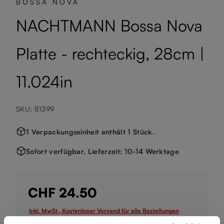
BOSSA NOVA
NACHTMANN Bossa Nova
Platte - rechteckig, 28cm |
11.024in
SKU: 81399
1 Verpackungseinheit enthält 1 Stück.
Sofort verfügbar, Lieferzeit: 10-14 Werktage
CHF 24.50
Inkl. MwSt., Kostenloser Versand für alle Bestellungen