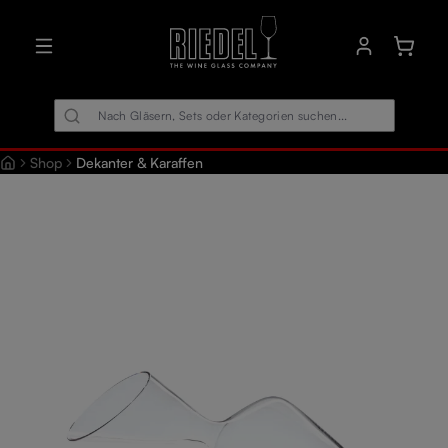
alt springen
Warenk
Shop
Dekanter & Karaffen
Bildergalerie überspringen