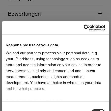
Bewertungen
Responsible use of your data
HANDGEFERTIGTE DEKANTER
We and our partners process your personal data, e.g.
your IP-address, using technology such as cookies to
Vervollständigen Sie Ihr
store and access information on your device in order to
serve personalized ads and content, ad and content
measurement, audience insights and product
Set
development. You have a choice in who uses your data
and for what purposes.
VERSAND & REGION
Entdecken Sie weitere Produkte aus der Kollektion
Sie sehen den Shop für Niederlande
If you allow, we would also like to:
Collect information about your geographical
Consent
Erkannt in
Vereinigte Staaten von Amerika
→