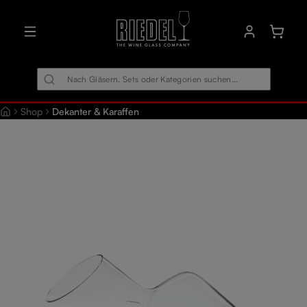
alt springen
Warenk
Shop
Dekanter & Karaffen
Bildergalerie überspringen