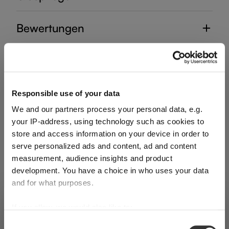
Bewertungen
Responsible use of your data
HANDGEFERTIGTE DEKANTER
We and our partners process your personal data, e.g.
your IP-address, using technology such as cookies to
Vervollständigen Sie Ihr
store and access information on your device in order to
serve personalized ads and content, ad and content
measurement, audience insights and product
Set
development. You have a choice in who uses your data
and for what purposes.
Entdecken Sie weitere Produkte aus der Kollektion
VERSAND & REGION
If you allow, we would also like to:
Sie sehen den Shop für Schweiz
Collect information about your geographical
Consent