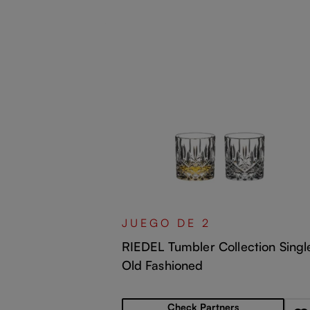
ction
JUEGO DE 2
nk
RIEDEL Tumbler Collection Singl
Old Fashioned
Precio normal:
Check Partners