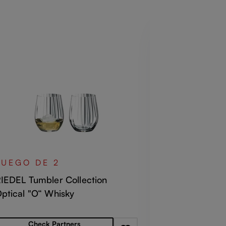
JUEGO DE
RIEDEL Tumb
JUEGO DE 2
RIEDEL Fire
IEDEL Tumbler Collection
ptical "O“ Whisky
Precio norma
Check
recio normal:
Check Partners