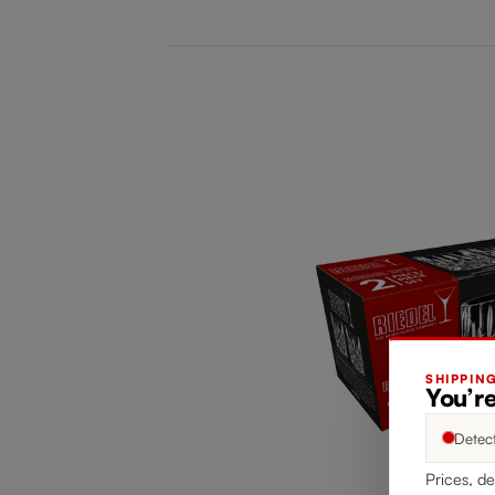
SHIPPIN
You’re
Detec
Prices, de