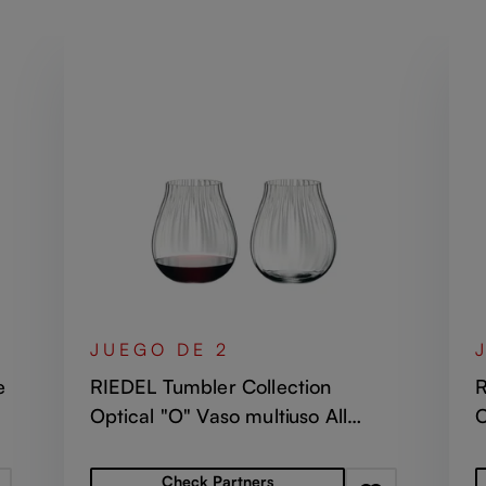
JUEGO DE 2
e
RIEDEL Tumbler Collection
R
Optical "O" Vaso multiuso All
O
Purpose
Precio normal:
P
Check Partners