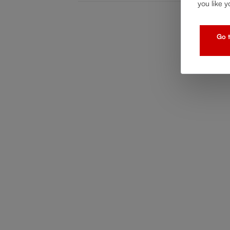
you like y
Go t