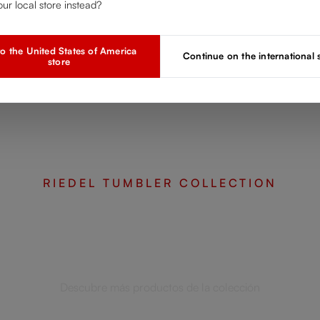
our local store instead?
o the United States of America
Continue on the international
store
RIEDEL TUMBLER COLLECTION
Complete your set
Descubre más productos de la colección