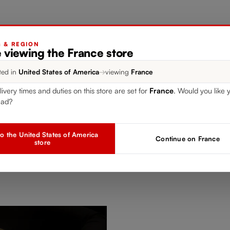
G & REGION
 viewing the France store
Ajouter au panier
ted in
United States of America
→
viewing
France
livery times and duties on this store are set for
France
. Would you like 
Ajouter à la comparaison
ead?
o the United States of America
Continue on France
store