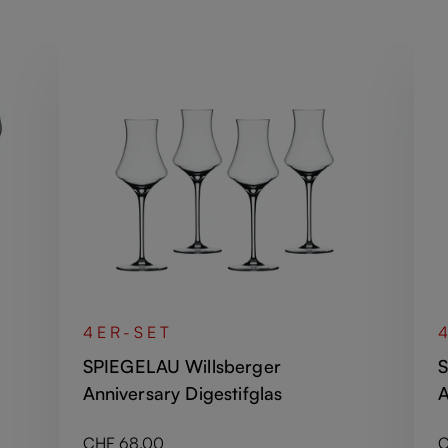
4ER-SET
SPIEGELAU Willsberger
S
Anniversary Digestifglas
A
Regulärer Preis:
R
CHF 68.00
C