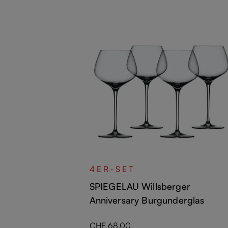
er
4ER-SET
as
SPIEGELAU Willsberger
Anniversary Burgunderglas
Regulärer Preis:
CHF 68.00