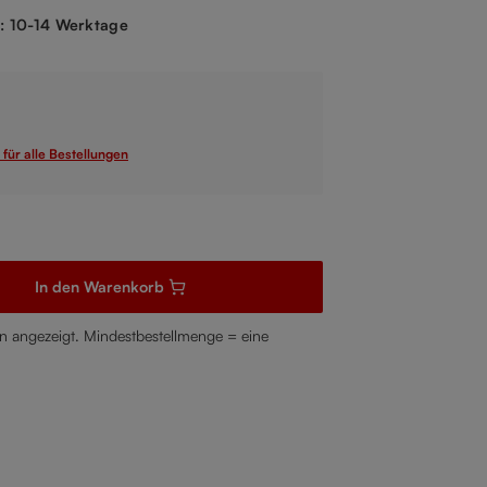
t: 10-14 Werktage
 für alle Bestellungen
schten Wert ein oder benutze die Schaltflächen um die Anzahl zu 
In den Warenkorb
 angezeigt. Mindestbestellmenge = eine