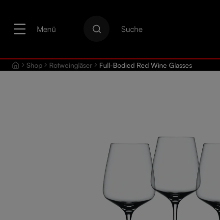
springen
Zur Hauptnavigation springen
Menü
Suche
Shop
Rotweingläser
Full-Bodied Red Wine Glasses
Bildergalerie überspringen