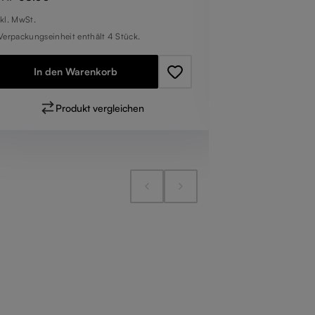
1 Verpackungseinhe
nkl. MwSt.
 Verpackungseinheit enthält 4 Stück.
In den
In den Warenkorb
Pr
Produkt vergleichen