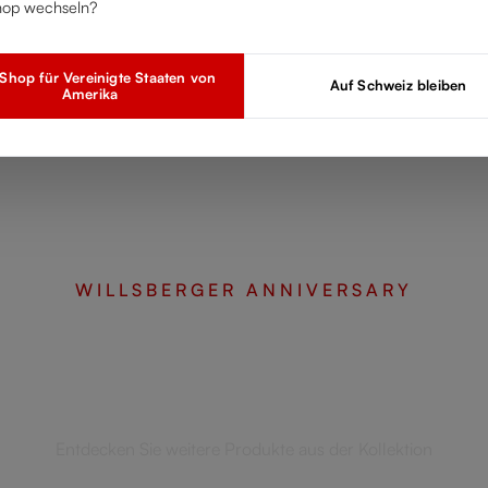
hop wechseln?
hop für Vereinigte Staaten von
Auf Schweiz bleiben
Amerika
WILLSBERGER ANNIVERSARY
Vervollständigen Sie Ihr Set
Entdecken Sie weitere Produkte aus der Kollektion