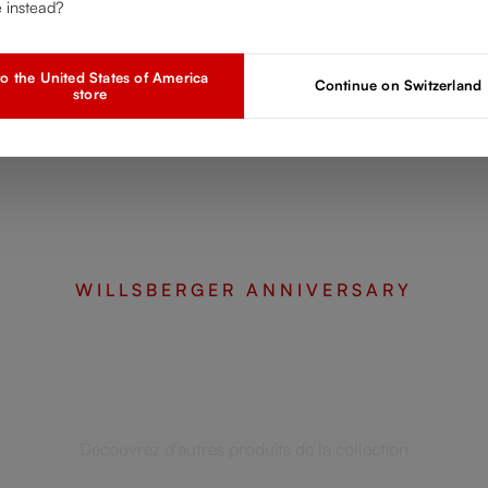
e instead?
o the United States of America
Continue on Switzerland
store
WILLSBERGER ANNIVERSARY
Complétez votre sélection
Découvrez d'autres produits de la collection