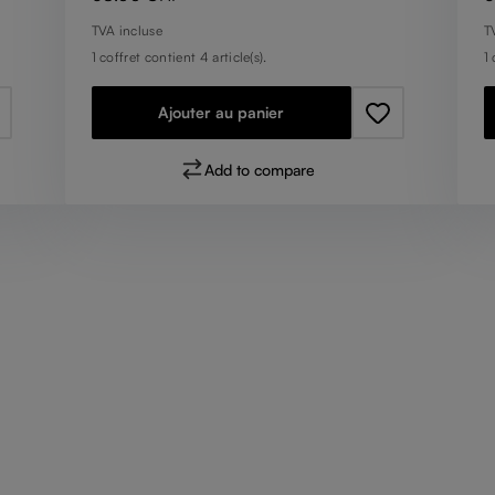
TVA incluse
T
1 coffret contient 4 article(s).
1 
Ajouter au panier
Add to compare