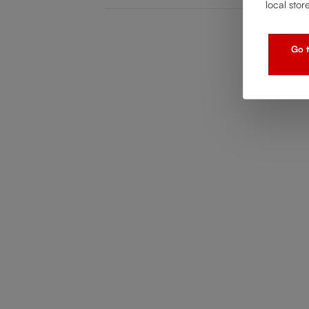
local stor
Go t