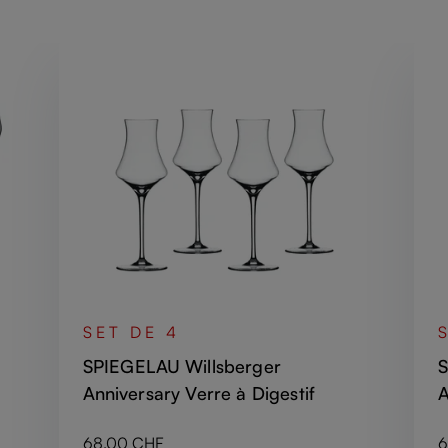
SET DE 4
SPIEGELAU Willsberger
S
Anniversary Verre à Digestif
A
Prix régulier :
P
68.00 CHF
6