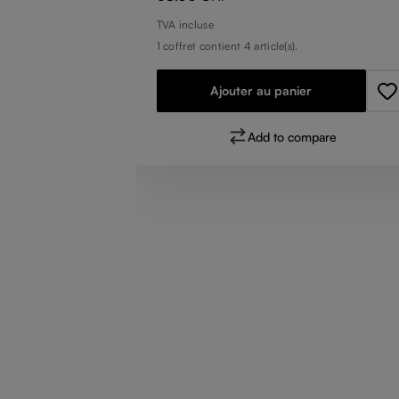
TVA incluse
1 coffret contient 4 article(s).
Ajouter au panier
pare
Add to compare