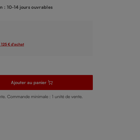
on : 10-14 jours ouvrables
s 125 € d'achat
 quantité souhaitée ou utilisez les boutons pour augmenter ou dimin
Ajouter au panier
ente. Commande minimale : 1 unité de vente.