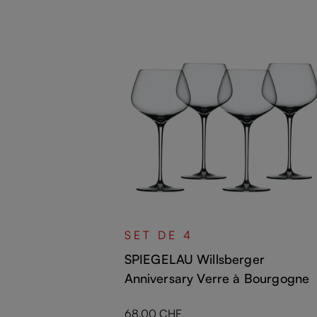
er
SET DE 4
Whisky
SPIEGELAU Willsberger
Anniversary Verre à Bourgogne
Prix régulier :
68.00 CHF