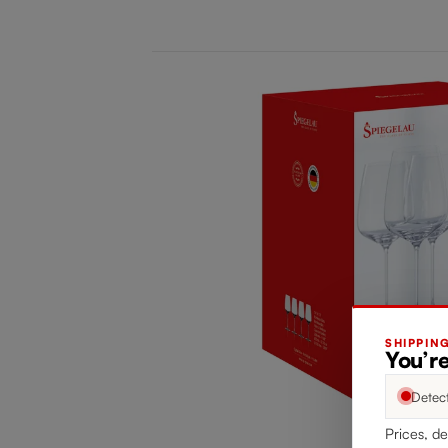
SHIPPIN
You’re
Detec
Prices, de