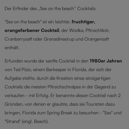
Der Erfinder des „Sex on the beach“ Cocktails
"Sex on the beach" ist ein leichter,
fruchtiger,
orangefarbener Cocktail
, der Wodka, Pfirsichlikör,
Cranberrysaft oder Grenadinesirup und Orangensaft
enthält.
Erfunden wurde der sanfte Cocktail in den
1980er Jahren
von Ted Pizio, einem Barkeeper in Florida, der sich der
Aufgabe stellte, durch die Kreation eines einzigartigen
Cocktails die meisten Pfirsichschnäpse in der Gegend zu
verkaufen - mit Erfolg. Er benannte diesen Cocktail nach 2
Gründen, von denen er glaubte, dass sie Touristen dazu
bringen, Florida zum Spring Break zu besuchen - "Sex" und
"Strand" (engl. Beach).