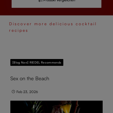
Discover more delicious cocktail
recipes
[Blog Navi] RIEDEL Recommends
Sex on the Beach
Feb 23, 2026