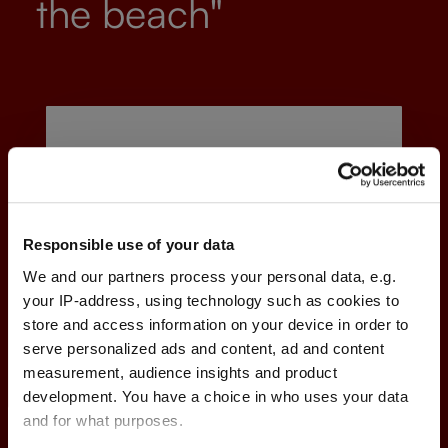
the beach"
Responsible use of your data
We and our partners process your personal data, e.g.
your IP-address, using technology such as cookies to
store and access information on your device in order to
serve personalized ads and content, ad and content
measurement, audience insights and product
development. You have a choice in who uses your data
2ER SET
and for what purposes.
VERSAND & REGION