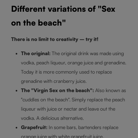
Different variations of "Sex
on the beach"
There is no limit to creativity – try it!
The original:
The original drink was made using
vodka, peach liqueur, orange juice and grenadine.
Today it is more commonly used to replace
grenadine with cranberry juice.
The "Virgin Sex on the beach":
Also known as
"cuddles on the beach". Simply replace the peach
liqueur with juice or nectar and leave out the
vodka. A delicious alternative.
Grapefruit:
In some bars, bartenders replace
orange juice with white grapefruit juice.