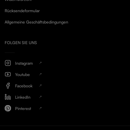
Rücksendeformular
Allgemeine Geschäftsbedingungen
FOLGEN SIE UNS
Instagram
Youtube
Facebook
LinkedIn
Pinterest