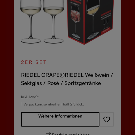
2ER SET
RIEDEL GRAPE@RIEDEL Weißwein /
Sektglas / Rosé / Spritzgetränke
Regulärer Preis:
Inkl. MwSt.
1 Verpackungseinheit enthält 2 Stück.
Weitere Informationen
Produkt vergleichen