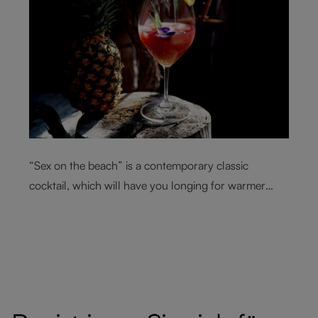
“Sex on the beach” is a contemporary classic
cocktail, which will have you longing for warmer
days on the beach with its fruity and refreshing
characters. Learn who invented the famous cocktail,
how to mix it and discover the different variations.