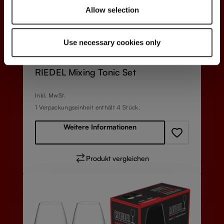
Allow selection
Use necessary cookies only
4ER SET
RIEDEL Mixing Tonic Set
Regulärer Preis:
Inkl. MwSt.
1 Verpackungseinheit enthält 4 Stück.
Weitere Informationen
Produkt vergleichen