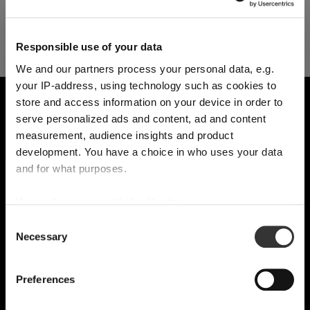
Wir respektieren Ihre Privatsphäre. Abmeldung jederzeit möglich.
Responsible use of your data
We and our partners process your personal data, e.g.
your IP-address, using technology such as cookies to
store and access information on your device in order to
serve personalized ads and content, ad and content
measurement, audience insights and product
development. You have a choice in who uses your data
and for what purposes.
VERSAND & REGION
Sie sehen den Shop für
If you allow, we would also like to:
Liechtenstein
Collect information about your geographical
Consent
Necessary
Erkannt in
Vereinigte Staaten von Amerika
→
location which can be accurate to within several
Selection
Sie sehen
Liechtenstein
THE WORLD OF RIEDEL
meters
Identify your device by actively scanning it for
Preise, Lieferzeiten und Zölle in diesem Shop gelten für
Preferences
specific characteristics (fingerprinting)
Liechtenstein
. Möchten Sie zu Ihrem lokalen Shop
Kollektionsübersicht
wechseln?
Find out more about how your personal data is processed