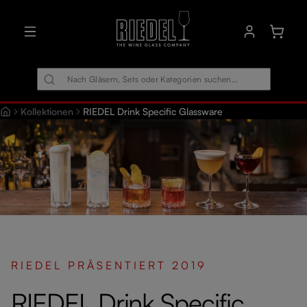
alt springen
Warenk
Kollektionen
RIEDEL Drink Specific Glassware
RIEDEL PRÄSENTIERT 2019
RIEDEL Drink Specific