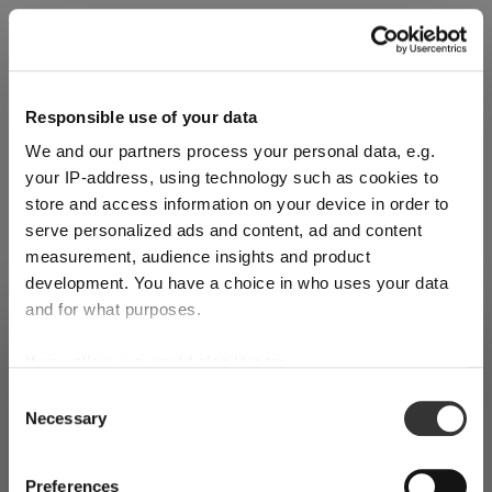
Responsible use of your data
We and our partners process your personal data, e.g.
your IP-address, using technology such as cookies to
store and access information on your device in order to
serve personalized ads and content, ad and content
measurement, audience insights and product
development. You have a choice in who uses your data
2ER SET
and for what purposes.
VERSAND & REGION
RIEDEL Drink Specific Glassware Neat Glas
Sie sehen den Shop für
If you allow, we would also like to:
Liechtenstein
Regulärer Preis:
Inkl. MwSt.
Collect information about your geographical
Consent
Necessary
1 Verpackungseinheit enthält 2 Stück.
Erkannt in
Vereinigte Staaten von Amerika
→
location which can be accurate to within several
Selection
Sie sehen
Liechtenstein
meters
Weitere Informationen
Identify your device by actively scanning it for
Preise, Lieferzeiten und Zölle in diesem Shop gelten für
Preferences