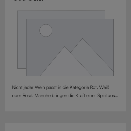
Nicht jeder Wein passt in die Kategorie Rot, Weiß
oder Rosé. Manche bringen die Kraft einer Spirituose
und die Eleganz eines Weins zusammen. Likörweine
wie Sherry, Portwein und Madeira werden seit
Jahrhunderten geschätzt – für ihre Intensität,
Haltbarkeit und besondere Rolle am Tisch. In diesem