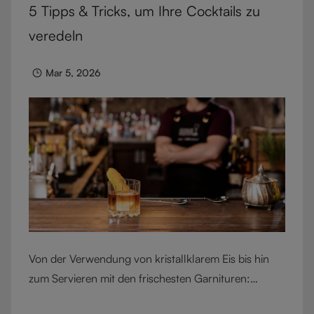
5 Tipps & Tricks, um Ihre Cocktails zu
Blog werfen wir einen Blick auf die Welt der Likör-
und aromatisierten Weine: Was sie ausmacht, wie
veredeln
man sie richtig genießt und welches RIEDEL Glas ihre
Aromen optimal entfaltet. Zeit, das Glas zu heben –
Mar 5, 2026
auf die unterschätzten Charaktere der Weinwelt.
Von der Verwendung von kristallklarem Eis bis hin
zum Servieren mit den frischesten Garnituren:
Erfahren Sie, wie Sie Ihre Cocktail-Kenntnisse auf das