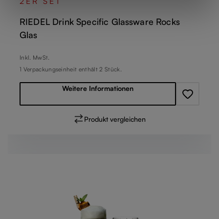
2ER SET
RIEDEL Drink Specific Glassware Rocks
Glas
Regulärer Preis:
Inkl. MwSt.
1 Verpackungseinheit enthält 2 Stück.
Weitere Informationen
Produkt vergleichen