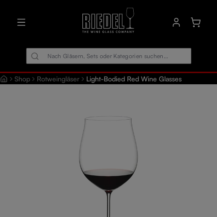
alt springen
Warenk
Shop
Rotweingläser
Light-Bodied Red Wine Glasses
Bildergalerie überspringen