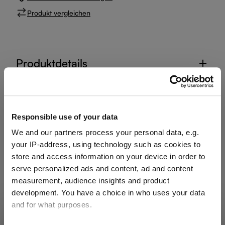
Produkt vergleichen
Produktdetails
Spezifikationen
Responsible use of your data
Glaspflege
We and our partners process your personal data, e.g.
your IP-address, using technology such as cookies to
Bewertungen
store and access information on your device in order to
serve personalized ads and content, ad and content
measurement, audience insights and product
development. You have a choice in who uses your data
and for what purposes.
VERSAND & REGION
Sie sehen den Shop für