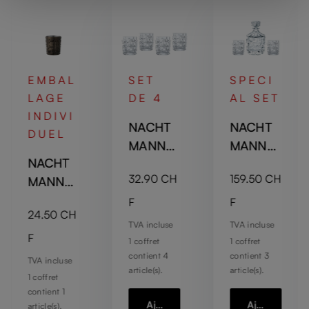
EMBAL
SET
SPECI
LAGE
DE 4
AL SET
INDIVI
NACHT
NACHT
DUEL
MANN
MANN
NACHT
Punk
Punk
Prix régulier :
Prix régulier :
32.90 CH
159.50 CH
MANN
Verre à
Coffret
Punk
whisky
whisky
F
F
Prix régulier :
24.50 CH
Gobelet
TVA incluse
TVA incluse
- Gun
F
1 coffret
1 coffret
Metal
contient 4
contient 3
TVA incluse
article(s).
article(s).
1 coffret
contient 1
Ajouter au panier
Ajouter au pa
article(s).