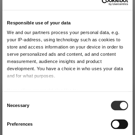
Quantité de produit : Entrez la quantité souhaitée ou utilisez
Ajouter au panier
Quantité indiquée en unités de vente. Commande minimale : 1
Responsible use of your data
unité de vente.
We and our partners process your personal data, e.g.
your IP-address, using technology such as cookies to
Ajouter à la liste de souhaits
store and access information on your device in order to
Add to compare
serve personalized ads and content, ad and content
measurement, audience insights and product
development. You have a choice in who uses your data
and for what purposes.
Détails du produit
If you allow, we would also like to:
SHIPPING & REGION
You’re viewing the Switzerland store
Collect information about your geographical
Consent
Caractéristiques
Necessary
location which can be accurate to within several
Selection
Detected in
United States of America
→
viewing
Switzerland
meters
Entretien
Identify your device by actively scanning it for
Prices, delivery times and duties on this store are set for
Preferences
specific characteristics (fingerprinting)
Switzerland
. Would you like your local store instead?