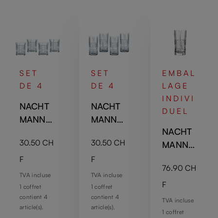
SET
SET
EMBAL
DE 4
DE 4
LAGE
INDIVI
NACHT
NACHT
DUEL
MANN
MANN
NACHT
Square
Square
Prix régulier :
Prix régulier :
30.50 CH
30.50 CH
MANN
Verre à
Verre
Square
whisky
long
F
F
Prix régulier :
76.90 CH
Vase /
drink
TVA incluse
TVA incluse
Photoph
F
1 coffret
1 coffret
ore -
contient 4
contient 4
TVA incluse
article(s).
article(s).
28cm |
1 coffret