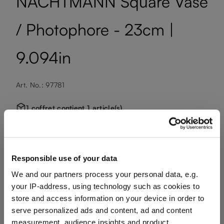
NACHTMANN Square Vase
/ Photophore - 23cm |
9.094in
Art. No.: 97781
1 coffret contient 1 article(s).
Disponible, délai de livraison : 10-14 jours ouvrables
Responsible use of your data
43.90 CHF
We and our partners process your personal data, e.g.
your IP-address, using technology such as cookies to
TVA incluse, livraison offerte dès 125 € d'achat
store and access information on your device in order to
serve personalized ads and content, ad and content
measurement, audience insights and product