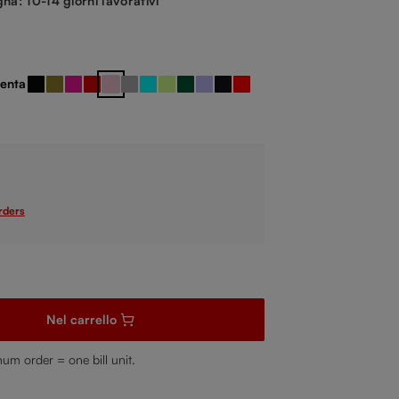
na: 10-14 giorni lavorativi
enta
llo
Nero
Oro
Rosa
Rosso
Rosé
Silver
Turchese
Verde Chiaro
Verde Scuro
Viola
nero / rosso
rosso / nero
ione non è al momento disponibile.)
orders
i la quantità desiderata o usa i pulsanti per aumentare o diminuire 
Nel carrello
mum order = one bill unit.