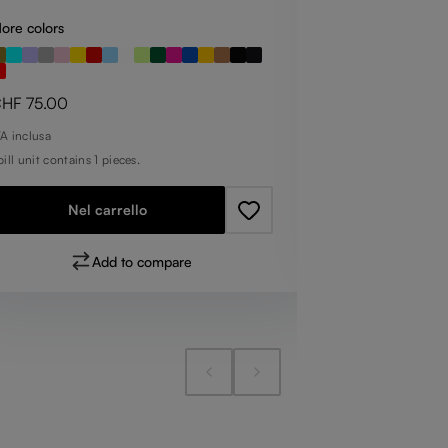
ore colors
Prezzo norma
CHF 75.00
IVA inclusa
rezzo normale:
HF 75.00
1 bill unit contains
VA inclusa
bill unit contains 1 pieces.
Nel
Nel carrello
Add to compare