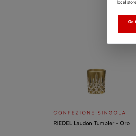
local stor
Go t
NGOLA
r - Giallo
CONFEZIONE SINGOLA
RIEDEL Laudon Tumbler - Oro