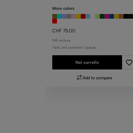
More colors
Prezzo normale:
CHF 75.00
IVA inclusa
1 bill unit contains 1 pieces.
Nel carrello
pare
Add to compare