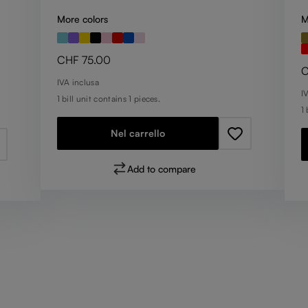
More colors
M
Prezzo normale:
CHF 75.00
P
C
IVA inclusa
I
1 bill unit contains 1 pieces.
1 
Nel carrello
Add to compare