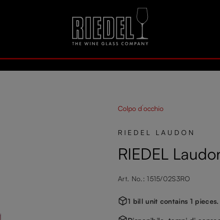
Colpo d´occhio
RIEDEL LAUDON
RIEDEL Laudon
Art. No.: 1515/02S3RO
1 bill unit contains 1 pieces.