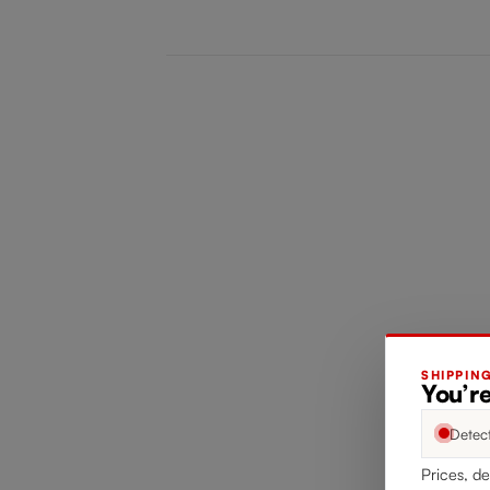
SHIPPIN
You’re
Detec
Prices, de