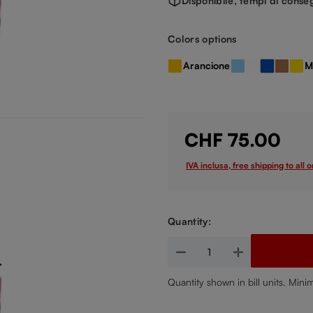
Disponibile, tempi di conseg
Seleziona
Colors options
Arancione
M
Ambra
Azzurro
Bianco
Blu Scuro
Bronzo
Gia
(Questa opz
CHF 75.00
IVA inclusa, free shipping to all 
Quantity:
Quantità del prodotto: inserisc
Quantity shown in bill units. Mini