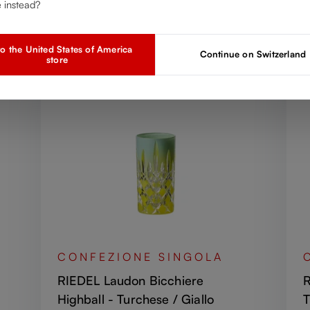
Scopri altri prodotti della collezione
e instead?
o the United States of America
Continue on Switzerland
store
CONFEZIONE SINGOLA
RIEDEL Laudon Bicchiere
R
Highball - Turchese / Giallo
T