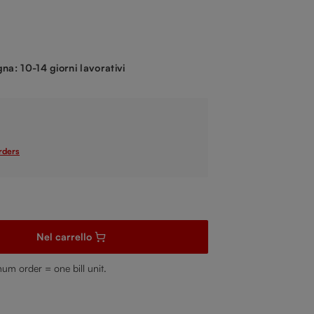
.
na: 10-14 giorni lavorativi
orders
i la quantità desiderata o usa i pulsanti per aumentare o diminuire 
Nel carrello
mum order = one bill unit.