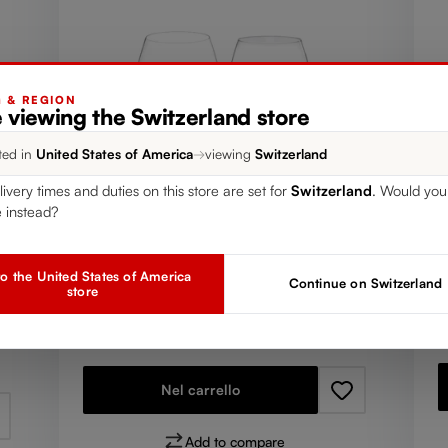
G & REGION
 viewing the Switzerland store
ted in
United States of America
→
viewing
Switzerland
-
CONFEZIONE DOPPIA
livery times and duties on this store are set for
Switzerland
. Would you 
R
RIEDEL The O Wine Tumbler
e instead?
H
Chardonnay barrique
R
P
o the United States of America
C
Prezzo normale:
CHF 27.90
Continue on Switzerland
store
I
IVA inclusa
1 
1 bill unit contains 2 pieces.
Nel carrello
Add to compare