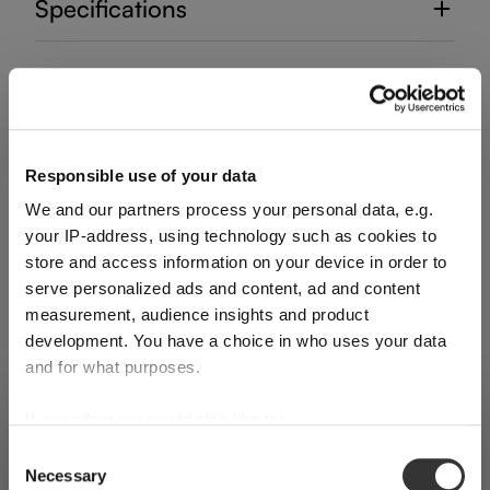
Specifications
Glass care
Reviews
Responsible use of your data
We and our partners process your personal data, e.g.
your IP-address, using technology such as cookies to
store and access information on your device in order to
serve personalized ads and content, ad and content
RIEDEL TUMBLER COLLECTION
measurement, audience insights and product
development. You have a choice in who uses your data
and for what purposes.
Complete your set
If you allow, we would also like to:
SHIPPING & REGION
You’re viewing the Switzerland store
Collect information about your geographical
Consent
Scopri altri prodotti della collezione
Necessary
location which can be accurate to within several
Selection
Detected in
United States of America
→