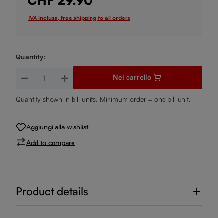
CHF 29.90
IVA inclusa, free shipping to all orders
Quantity:
Quantità del prodotto: inserisci la quantità desiderata o usa i
Nel carrello
Quantity shown in bill units. Minimum order = one bill unit.
Aggiungi alla wishlist
Add to compare
Product details