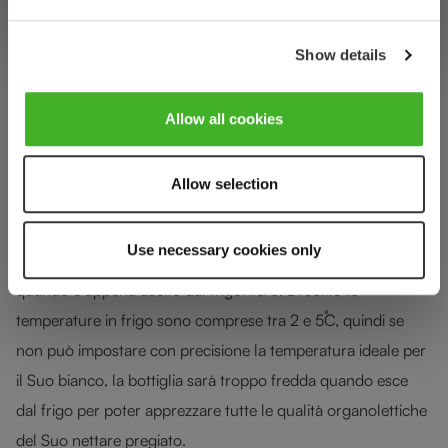
Con i bianchi si ha esattamente il problema opposto. Se
Show details
spesso si apre una bottiglia di rosso senza averlo prima
refrigerato, spesso i bianchi si servono appena usciti dal
Allow all cookies
frigo.
Servire i bianchi freddi è corretto, dato che la temperatura di
Allow selection
degustazione ideale va dai 6 ai 14˚C e quindi la temperatura
ambiente non sarebbe indicata nemmeno per i nettari più
Use necessary cookies only
corposi. La questione è piuttosto che temperatura ha il vino
quando è appena uscito dal frigorifero. Di solito le
temperature in frigo sono comprese tra 2 e 5˚C, quindi se
non può impostare con precisione la temperatura ideale per
il Suo bianco, la bottiglia sarà troppo fredda quando esce
dal frigo per poter apprezzare tutte le qualità organolettiche
del Suo nettare pregiato.