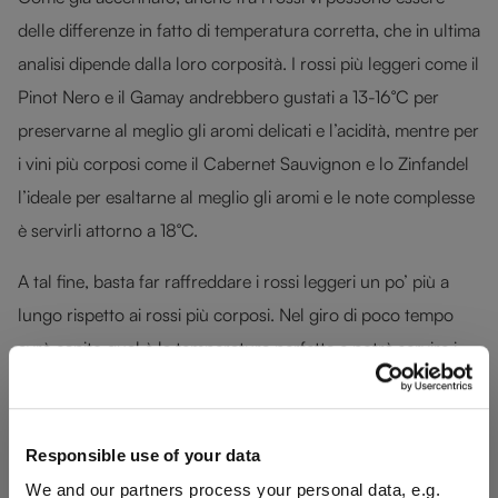
delle differenze in fatto di temperatura corretta, che in ultima
analisi dipende dalla loro corposità. I rossi più leggeri come il
Pinot Nero e il Gamay andrebbero gustati a 13-16°C per
preservarne al meglio gli aromi delicati e l’acidità, mentre per
i vini più corposi come il Cabernet Sauvignon e lo Zinfandel
l’ideale per esaltarne al meglio gli aromi e le note complesse
è servirli attorno a 18°C.
A tal fine, basta far raffreddare i rossi leggeri un po’ più a
lungo rispetto ai rossi più corposi. Nel giro di poco tempo
avrà capito qual è la temperatura perfetta e potrà servire i
Suoi rossi a regola d’arte.
Responsible use of your data
We and our partners process your personal data, e.g.