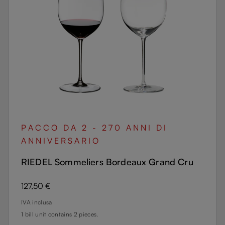
PACCO DA 2 - 270 ANNI DI
ANNIVERSARIO
RIEDEL Sommeliers Bordeaux Grand Cru
Prezzo normale:
127,50 €
IVA inclusa
1 bill unit contains 2 pieces.