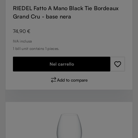
RIEDEL Fatto A Mano Black Tie Bordeaux
Grand Cru - base nera
Prezzo normale:
74,90 €
IVA inclusa
1 bill unit contains 1 pieces.
Nel carrello
Add to compare