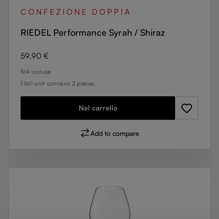
CONFEZIONE DOPPIA
RIEDEL Performance Syrah / Shiraz
Prezzo normale:
59,90 €
IVA inclusa
1 bill unit contains 2 pieces.
Nel carrello
Add to compare