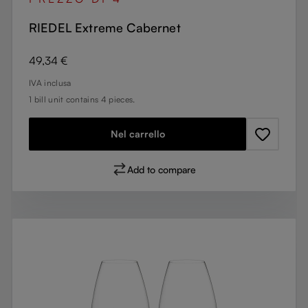
RIEDEL Extreme Cabernet
Prezzo normale:
49,34 €
IVA inclusa
1 bill unit contains 4 pieces.
Nel carrello
Add to compare