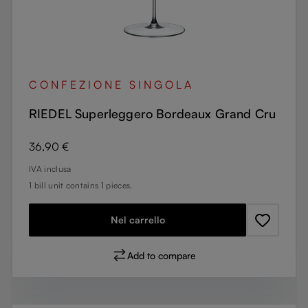
CONFEZIONE SINGOLA
RIEDEL Superleggero Bordeaux Grand Cru
Prezzo normale:
36,90 €
IVA inclusa
1 bill unit contains 1 pieces.
Nel carrello
Add to compare