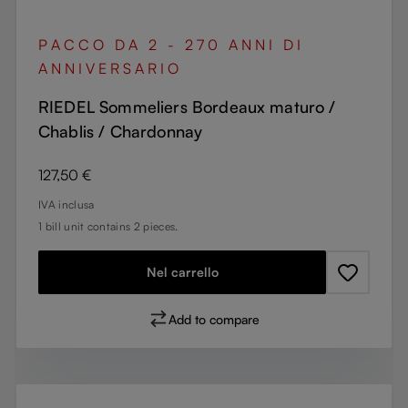
PACCO DA 2 - 270 ANNI DI
ANNIVERSARIO
RIEDEL Sommeliers Bordeaux maturo /
Chablis / Chardonnay
Prezzo normale:
127,50 €
IVA inclusa
1 bill unit contains 2 pieces.
Nel carrello
Add to compare