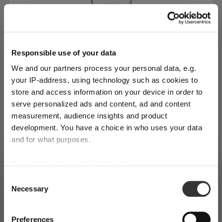
Responsible use of your data
We and our partners process your personal data, e.g.
your IP-address, using technology such as cookies to
store and access information on your device in order to
serve personalized ads and content, ad and content
measurement, audience insights and product
CONFEZIONE SINGOLA
development. You have a choice in who uses your data
RIEDEL Sommeliers Black Tie Hermitage -
and for what purposes.
Stelo Nero
If you allow, we would also like to:
SHIPPING & REGION
Prezzo normale:
You’re viewing the Italy store
90,00 €
Collect information about your geographical
Consent
Necessary
location which can be accurate to within several
Selection
IVA inclusa
Detected in
United States of America
→
viewing
Italy
meters
1 bill unit contains 1 pieces.
Identify your device by actively scanning it for
Prices, delivery times and duties on this store are set for
Preferences