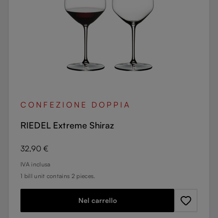
CONFEZIONE DOPPIA
RIEDEL Extreme Shiraz
Prezzo normale:
32,90 €
IVA inclusa
1 bill unit contains 2 pieces.
Nel carrello