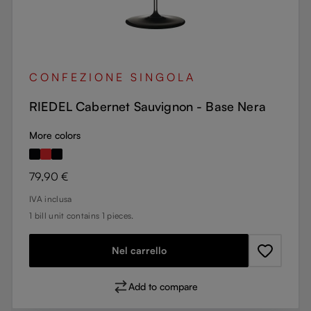
CONFEZIONE SINGOLA
RIEDEL Cabernet Sauvignon - Base Nera
More colors
Prezzo normale:
79,90 €
IVA inclusa
1 bill unit contains 1 pieces.
Nel carrello
Add to compare