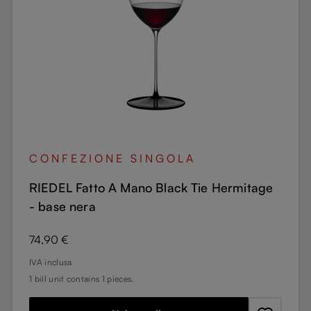
CONFEZIONE SINGOLA
RIEDEL Fatto A Mano Black Tie Hermitage
- base nera
Prezzo normale:
74,90 €
IVA inclusa
1 bill unit contains 1 pieces.