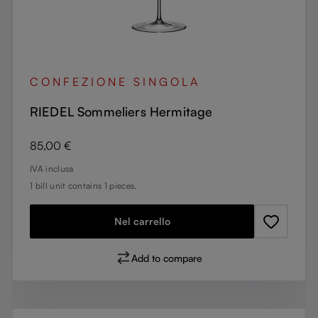
CONFEZIONE SINGOLA
RIEDEL Sommeliers Hermitage
Prezzo normale:
85,00 €
IVA inclusa
1 bill unit contains 1 pieces.
Nel carrello
Add to compare