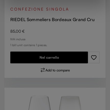
CONFEZIONE SINGOLA
RIEDEL Sommeliers Bordeaux Grand Cru
Prezzo normale:
85,00 €
IVA inclusa
1 bill unit contains 1 pieces.
Nel carrello
Add to compare