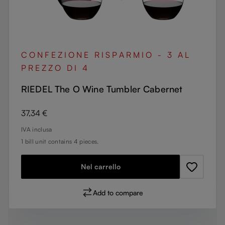
CONFEZIONE RISPARMIO - 3 AL
PREZZO DI 4
RIEDEL The O Wine Tumbler Cabernet
Prezzo normale:
37,34 €
IVA inclusa
1 bill unit contains 4 pieces.
Nel carrello
Add to compare