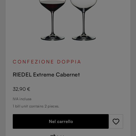
CONFEZIONE DOPPIA
RIEDEL Extreme Cabernet
Prezzo normale:
32,90 €
IVA inclusa
1 bill unit contains 2 pieces.
Nel carrello