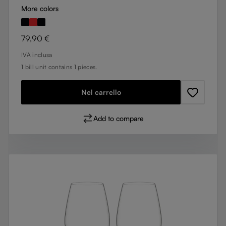
More colors
Prezzo normale:
79,90 €
IVA inclusa
1 bill unit contains 1 pieces.
Nel carrello
Add to compare