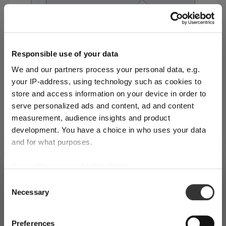
Responsible use of your data
We and our partners process your personal data, e.g.
your IP-address, using technology such as cookies to
Per alcune persone San Valentino significa sforzarsi
store and access information on your device in order to
di fare qualcosa di carino per il o la partner, mentre
serve personalized ads and content, ad and content
per noi è l’occasione giusta per stupire una persona
measurement, audience insights and product
speciale con una prova d’amore e di eccellenza
development. You have a choice in who uses your data
culinaria. Dopotutto, chi non apprezza qualcuno che
and for what purposes.
si prende il tempo di preparare un pasto
Preparate la tavola perfetta
If you allow, we would also like to:
memorabile, servito con cura e attenzione ai
SHIPPING & REGION
You’re viewing the Italy store
Collect information about your geographical
dettagli?
Consent
Necessary
location which can be accurate to within several
Mar 10, 2026
Selection
Detected in
United States of America
→
viewing
Italy
meters
Identify your device by actively scanning it for
Prices, delivery times and duties on this store are set for
Preferences