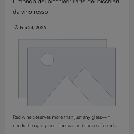
Il mondo dei bicchieri: l'arte dei bicchieri
garantire che l’offerta RIEDEL includesse i prodotti
migliori per ogni tipo di bevanda: vino o distillato,
da vino rosso
alcolica o analcolica, ferma o frizzante! Da sempre
appassionato di Champagne, ha deciso di dedicarsi
Feb 24, 2026
innanzitutto a questo celebre vino.
Red wine deserves more than just any glass—it
needs the right glass. The size and shape of a red
wine glass can transform aromas, textures, and