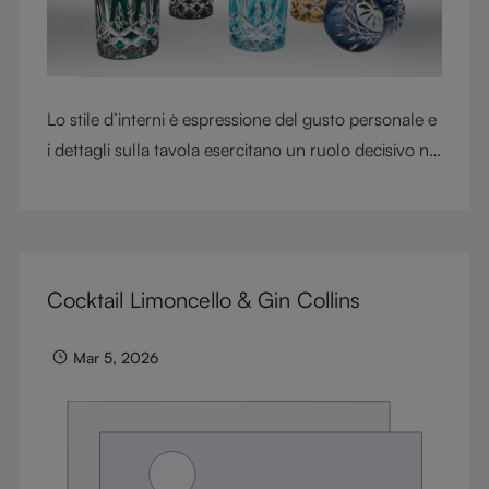
Lo stile d’interni è espressione del gusto personale e
i dettagli sulla tavola esercitano un ruolo decisivo nel
definire l’atmosfera. Con il loro raffinato design in
cristallo intagliato e i colori intensi, simili a gemme, i
bicchieri RIEDEL Laudon conferiscono carattere,
contrasto e personalità agli spazi abitativi moderni.
Cocktail Limoncello & Gin Collins
Progettati per whisky, acqua, succhi, cocktail e long
drink, questi tumbler coniugano impatto visivo
Mar 5, 2026
incisivo e versatilità quotidiana, trasformando i
momenti più semplici in esperienze indimenticabili.