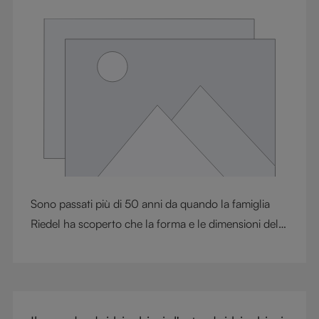
abbinare ai cibi. Dalle espressioni terrose del Vecchio
Mondo agli stili vivaci del Nuovo Mondo, scopra
perché il Pinot Nero rappresenta l'arma segreta degli
amanti del vino rosso. In questo articolo
esploreremo il mondo dei rossi di corpo leggero e
sveleremo quali sono i migliori bicchieri RIEDEL per
degustarli.
Sono passati più di 50 anni da quando la famiglia
Riedel ha scoperto che la forma e le dimensioni del
bicchiere influenzano l’aroma, il sapore e le
caratteristiche complessive di una bevanda. Quando
Maximilian J. Riedel, undicesima generazione, è
diventato CEO dell’azienda, si è posto l’obiettivo di