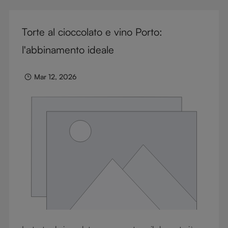
glassware flexibility. Join us as we cover each
variable you should consider when purchasing wine
Torte al cioccolato e vino Porto:
glasses.
l'abbinamento ideale
Mar 12, 2026