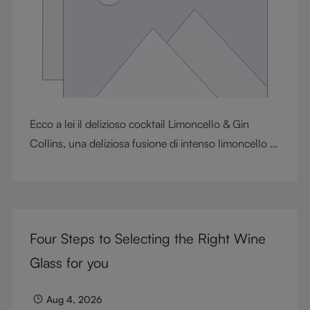
Ecco a lei il delizioso cocktail Limoncello & Gin
Collins, una deliziosa fusione di intenso limoncello e
morbido gin. Questo rinfrescante mix dà un tocco di
novità al classico Tom Collins, combinando il fascino
intenso degli agrumi con la raffinatezza del gin,
regalandole un viaggio alla scoperta di sapori che
Four Steps to Selecting the Right Wine
catturano alla perfezione l’essenza dell’estate.
Glass for you
Aug 4, 2026