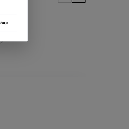
 shop
s