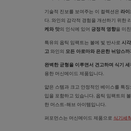
기술적 진보를 보여주는 이 컬렉션은
라이트
다. 와인의 감각적 경험을 개선하기 위한
케와 맛
의 인식에 있어
긍정적 영향
을 미
특유의 옵틱 임팩트는 볼에 빛 반사로
시각
고
와인의
모든 아로마와 은은한 뉘앙스까
완벽한 균형을 이루면서 견고하며 식기 세
용한 머신메이드 제품입니다.
얇은 스템과 크고 안정적인 베이스를 특징으
입을 포함하고 있습니다. 옵틱 임팩트의 
한 머스트-해브 아이템입니다.
퍼포먼스는 머신메이드 제품으로
식기세척