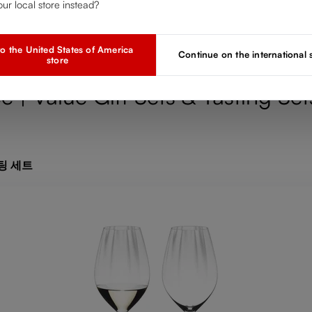
our local store instead?
o the United States of America
Continue on the international
store
| Value Gift Sets & Tasting Set
스팅 세트