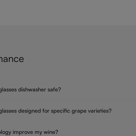
mance
lasses dishwasher safe?
asses designed for specific grape varieties?
ology improve my wine?