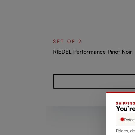
SET OF 2
RIEDEL Performance Pinot Noir
정상 가격:
SHIPPIN
You’re
Detec
Prices, de