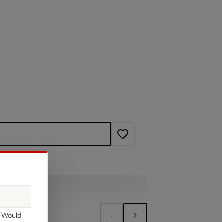
SET OF 
RIEDEL Per
정상 가격:
. Would