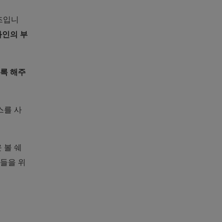
즈입니
와인의 부
도록 해주
스를 사
 볼 쉐
들을 위