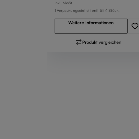
Regulärer Preis:
en
Inkl. MwSt.
1 Verpackungseinheit enthält 4 Stück.
eichen
Weitere Informationen
Produkt vergleichen