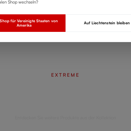
alen Shop wechseln?
hop für Vereinigte Staaten von
Auf Liechtenstein bleiben
Amerika
EXTREME
Vervollständigen Sie Ihr Set
Entdecken Sie weitere Produkte aus der Kollektion