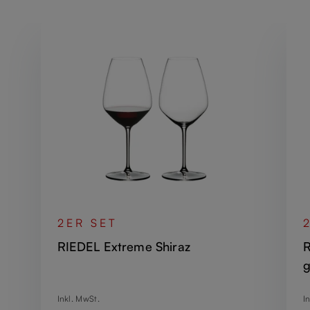
2ER SET
RIEDEL Extreme Shiraz
R
g
Regulärer Preis:
R
Inkl. MwSt.
I