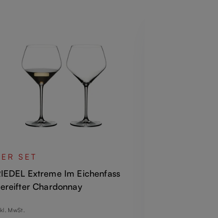
VORTEILS
ZAHL 3
2ER SET
RIEDEL Extr
IEDEL Extreme Im Eichenfass
ereifter Chardonnay
Regulärer Pre
Inkl. MwSt.
egulärer Preis:
nkl. MwSt.
1 Verpackungseinhe