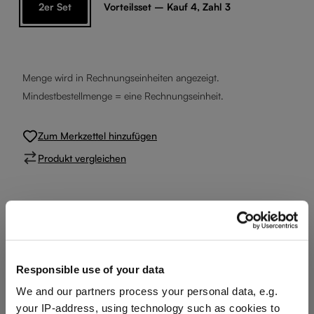
2er Set
Vorteilsset – Kauf 4, Zahl 3
Menge wird in Rechnungseinheiten angezeigt.
Mindestbestellmenge = eine Rechnungseinheit.
Zum Merkzettel hinzufügen
Produkt vergleichen
Produktdetails
Spezifikationen
Responsible use of your data
We and our partners process your personal data, e.g.
your IP-address, using technology such as cookies to