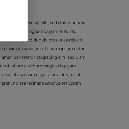
onsetetur sadipscing elitr, sed diam nonumy
ore et dolore magna aliquyam erat, sed
 accusam et justo duo dolores et ea rebum.
 sea takimata sanctus est Lorem ipsum dolor
t amet, consetetur sadipscing elitr, sed diam
t ut labore et dolore magna aliquyam
ro eos et accusam et justo duo dolores et
ergren, no sea takimata sanctus est Lorem