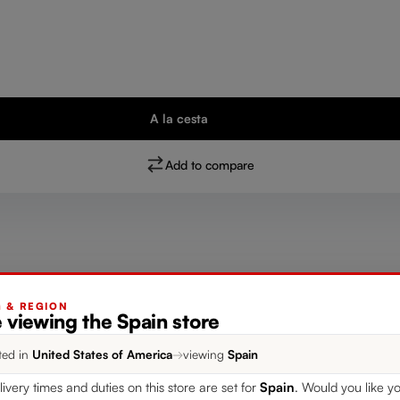
A la cesta
Add to compare
G & REGION
 viewing the Spain store
Lorem Ipsu
ted in
United States of America
→
viewing
Spain
livery times and duties on this store are set for
Spain
. Would you like yo