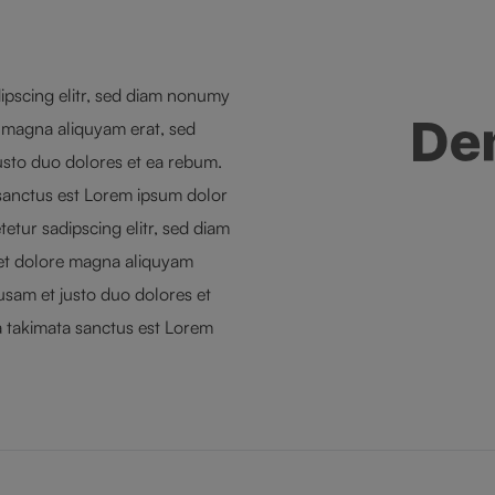
ipscing elitr, sed diam nonumy
e magna aliquyam erat, sed
usto duo dolores et ea rebum.
 sanctus est Lorem ipsum dolor
etur sadipscing elitr, sed diam
et dolore magna aliquyam
usam et justo duo dolores et
a takimata sanctus est Lorem