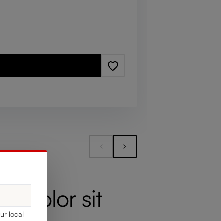
m dolor sit
ur local