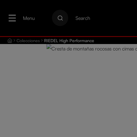
 búsqueda
Saltar a la navegación principal
Menu
Search
Colecciones
RIEDEL High Performance