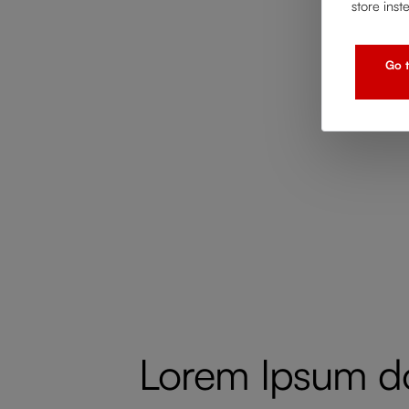
store inst
Go t
Lorem Ipsum dol