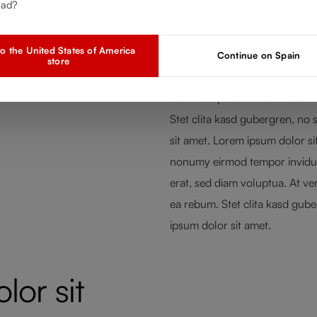
amet
ead?
o the United States of America
Lorem ipsum dolor sit amet, c
Continue on Spain
store
eirmod tempor invidunt ut lab
diam voluptua. At vero eos et
Stet clita kasd gubergren, no
sit amet. Lorem ipsum dolor si
nonumy eirmod tempor invidun
erat, sed diam voluptua. At ve
ea rebum. Stet clita kasd gub
ipsum dolor sit amet.
or sit