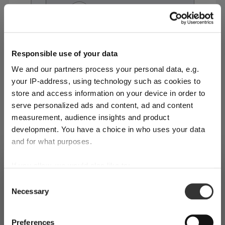
Responsible use of your data
We and our partners process your personal data, e.g.
your IP-address, using technology such as cookies to
store and access information on your device in order to
serve personalized ads and content, ad and content
¿Se siente presionado a hacer algo bonito por su
measurement, audience insights and product
pareja el Día de San Valentín? ¡Nosotros lo vemos
development. You have a choice in who uses your data
como una oportunidad para dejar boquiabierta a la
and for what purposes.
persona querida con una muestra de excelencia
culinaria! Al fin y al cabo, ¿quién no aprecia que
If you allow, we would also like to:
SHIPPING & REGION
You’re viewing the Spain store
alguien se tome el tiempo de preparar una cena
Collect information about your geographical
Consent
Lamesa perfecta
Necessary
location which can be accurate to within several
digna de recordarse, servida con la mejor intención
Selection
Detected in
United States of America
→
viewing
Spain
meters
y con atención al detalle?
Identify your device by actively scanning it for
Mar 10, 2026
Prices, delivery times and duties on this store are set for
Preferences