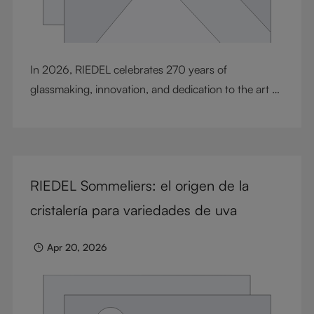
In 2026, RIEDEL celebrates 270 years of
glassmaking, innovation, and dedication to the art of
wine enjoyment. Since 1756, the Riedel family has
shaped a story defined by craftsmanship, design,
resilience, and inovation. To honor this milestone,
RIEDEL presents a selection of exclusive Special Sets
RIEDEL Sommeliers: el origen de la
created with unique anniversary packaging, along
with the release of the RIEDEL Anniversary Book,
cristalería para variedades de uva
Heart of Glass. Together, they celebrate the
generations, ideas, and passion that continue to
Apr 20, 2026
define RIEDEL today.