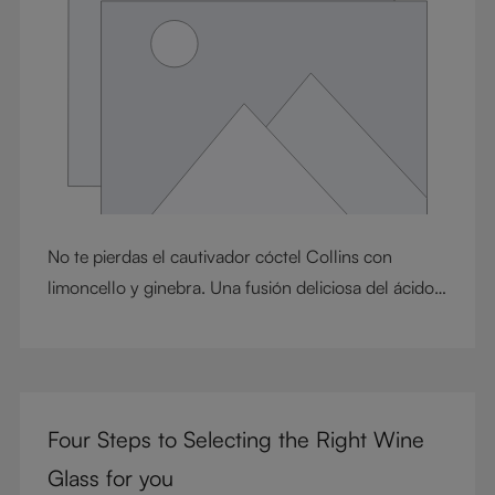
sencillos en experiencias cuidadosamente
elaboradas.
No te pierdas el cautivador cóctel Collins con
limoncello y ginebra. Una fusión deliciosa del ácido
limoncello y la ginebra suave. Esta mezcla
refrescante ofrece un toque espectacular al clásico
cóctel Tom Collins combinando el seductor sabor
amargo del cítrico con la sofisticación de la ginebra.
Four Steps to Selecting the Right Wine
Prepárate para embarcarte en un viaje de sabor que
refleja toda la esencia del verano.
Glass for you