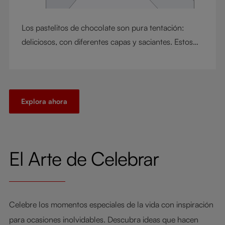
Los pastelitos de chocolate son pura tentación:
deliciosos, con diferentes capas y saciantes. Estos
que le presentamos tienen un bizcocho esponjoso y
una crema de chocolate sedosa: disfrute de la
intensidad en cada bocado. ¡Pero un buen postre no
puede terminar ahí! El maridaje adecuado realza el
Explora ahora
dulzor, equilibra la intensidad y culmina la
experiencia. El chocolate es el protagonista de esta
receta y la guinda final es el maridaje: un vino de
El Arte de Celebrar
Oporto, acompañante atemporal.
Celebre los momentos especiales de la vida con inspiración
para ocasiones inolvidables. Descubra ideas que hacen