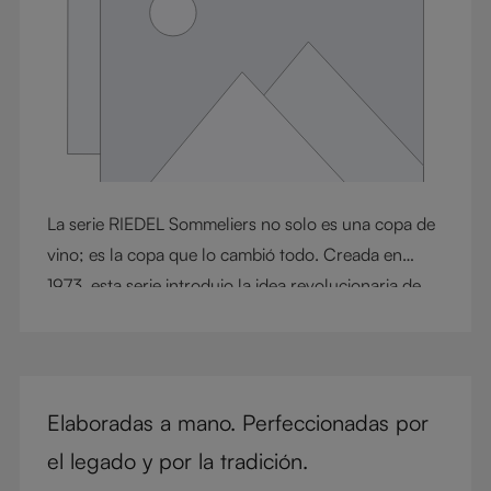
La serie RIEDEL Sommeliers no solo es una copa de
vino; es la copa que lo cambió todo. Creada en
1973, esta serie introdujo la idea revolucionaria de
que la forma de la copa afecta al sabor. Esta
innovación redefinió la cultura del vino y sentó las
bases de la revolución de las copas específicas por
variedad. Hoy en día, RIEDEL Sommeliers sigue
Elaboradas a mano. Perfeccionadas por
siendo un referente de artesanía y elegancia,
el legado y por la tradición.
admirado por coleccionistas, conocedores y