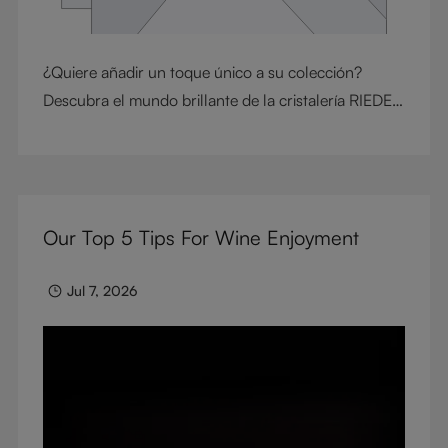
¿Quiere añadir un toque único a su colección?
Descubra el mundo brillante de la cristalería RIEDEL
de color. Nuestros expertos artesanos emplean
diferentes técnicas para dotar nuestros productos
de color y lograr un equilibrio perfecto entre belleza
y funcionalidad. Tanto si prefiere cristalería con tallo
Our Top 5 Tips For Wine Enjoyment
o sin tallo como si busca elaboraciones a máquina o
a mano, nuestra amplia gama de diseños ofrece algo
Jul 7, 2026
excepcional para todos los gustos y ocasiones.