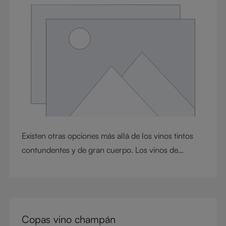
Existen otras opciones más allá de los vinos tintos
contundentes y de gran cuerpo. Los vinos de
cuerpo ligero como los pinot noir o los nebbiolo
brindan elegancia, energía y una complejidad
sorprendente. Mientras que los pinot noir son
conocidos por sus taninos suaves y por su textura
Copas vino champán
sedosa, los nebbiolo equilibran su perfil con taninos