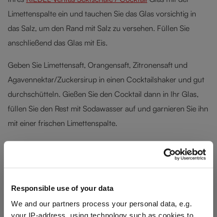
Limettenspalte ein und tauchen Sie das Glas vorsichtig in
das Salz, um den Rand mit Salz zu versehen.
Füllen Sie
anschließend das Glas mit Eis.
Geben Sie Limettensaft, Orangensaft, Zitronensaft und
Agavennektar/Zuckersirup in einen Cocktailshaker und gut
durchschütteln. Gießen Sie den Cocktail dann in Ihr Glas,
füllen Sie den Rest mit Sodawasser auf und garnieren Sie ihn
mit einer frischen Limettenspalte.
Produktgalerie überspringen
Responsible use of your data
We and our partners process your personal data, e.g.
your IP-address, using technology such as cookies to