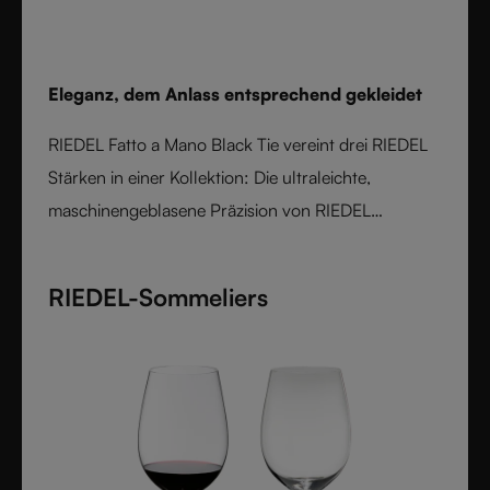
Eleganz, dem Anlass entsprechend gekleidet
RIEDEL Fatto a Mano Black Tie vereint drei RIEDEL
Stärken in einer Kollektion: Die ultraleichte,
maschinengeblasene Präzision von RIEDEL
Superleggero, die maschinelle Veredelung von
RIEDEL Fatto a Mano und die kühne Designsprache
RIEDEL-Sommeliers
von Black Tie. Mit transparenten Stielen und
handapplizierten schwarzen Böden ist jedes Glas
einzigartig, sortentypisch und für elegante Anlässe
konzipiert - wo Weinperformance auf
unverwechselbaren Stil trifft.