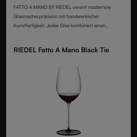
FATTO A MANO BY RIEDEL vereint modernste
Glasmacherpräzision mit handwerklicher
Kunstfertigkeit. Jedes Glas kombiniert einen
maschinell geblasenen, rebsortenspezifischen Kelch
mit einem farbigen, von Hand aufgesetzten Stiel und
RIEDEL Fatto A Mano Black Tie
Boden, die venezianische Inspiration und
österreichische Handwerkskunst widerspiegeln.
Elegant, ausdrucksstark und innovativ verkörpert
diese Kollektion die perfekte Harmonie von Form
und Funktion – geschaffen für Weinliebhaber, die
Performance und Design gleichermaßen schätzen.