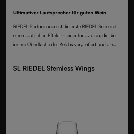
Ultimativer Lautsprecher für guten Wein
RIEDEL Performance ist die erste RIEDEL Serie mit
einem optischen Effekt – einer Innovation, die die
innere Oberfläche des Kelchs vergrößert und die
Aromenentfaltung intensiviert. In Kombination mit
RIEDELs rebsortenspezifischen Formen entsteht
SL RIEDEL Stemless Wings
eine Performance, die ihresgleichen sucht. Leicht,
langlebig und aus feinstem Kristallglas gefertigt, ist
RIEDEL Performance die essenzielle Kollektion für
alle, die ein ausdrucksstarkes Weinerlebnis suchen.