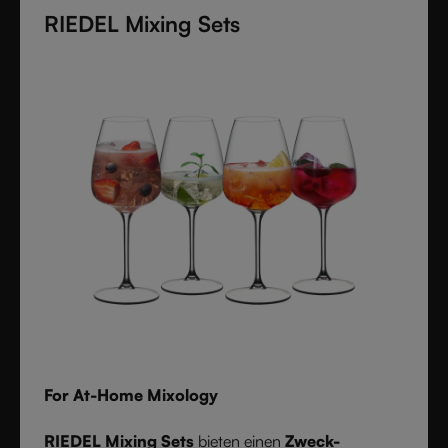
durch verdeckte Ausgießlinien, einen
RIEDEL Mixing Sets
ineinandergreifenden Boden für Langlebigkeit und
skulpturale Texturen aus, die von zeitlosen Interieurs
inspiriert sind.
For At-Home Mixology
RIEDEL Mixing Sets
bieten einen
Zweck-