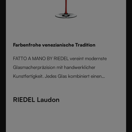
Farbenfrohe venezianische Tradition
FATTO A MANO BY RIEDEL vereint modernste
Glasmacherpräzision mit handwerklicher
Kunstfertigkeit. Jedes Glas kombiniert einen
maschinell geblasenen, rebsortenspezifischen Kelch
mit einem farbigen, von Hand aufgesetzten Stiel und
RIEDEL Laudon
Boden, die venezianische Inspiration und
österreichische Handwerkskunst widerspiegeln.
Elegant, ausdrucksstark und innovativ verkörpert
diese Kollektion die perfekte Harmonie von Form