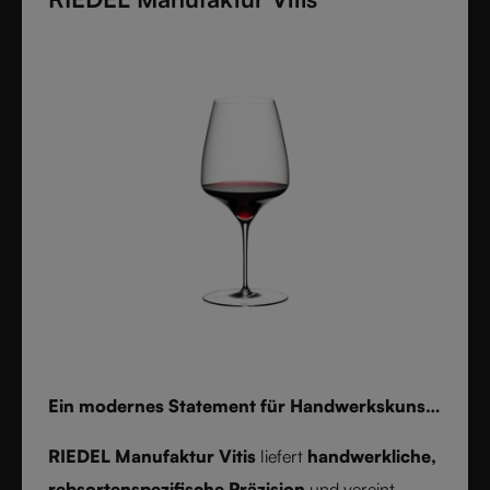
Farben und einzeln angeboten, vereinen sie zeitlose
Eleganz mit moderner Vielseitigkeit. Perfekt für
Whisky, Wasser oder Cocktails verwandelt RIEDEL
Laudon jeden Tisch in ein stilvolles Statement. Nur
von Hand reinigen.
Ein modernes Statement für Handwerkskunst
und Weinkultur
RIEDEL Manufaktur Vitis
liefert
handwerkliche,
rebsortenspezifische Präzision
und vereint