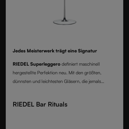
Jedes Meisterwerk trägt eine Signatur
RIEDEL Superleggero
definiert maschinell
hergestellte Perfektion neu. Mit den größten,
dünnsten und leichtesten Gläsern, die jemals
maschinell hergestellt wurden, bietet es eine
unübertroffene Präzision in Bezug auf Kelchform
RIEDEL Bar Rituals
und Randdurchmesser. Rebsortenspezifisch und aus
feinem Kristallglas gefertigt, verbindet RIEDEL
Superleggero die Beständigkeit moderner