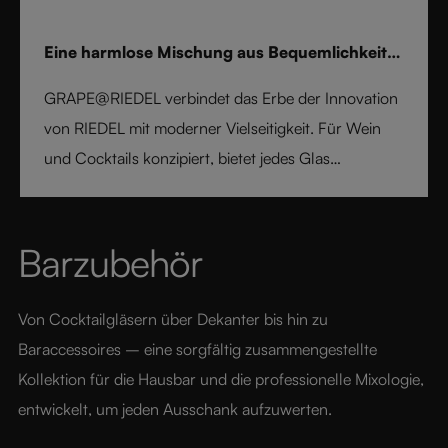
Eine harmlose Mischung aus Bequemlichkeit
und Eleganz
GRAPE@RIEDEL verbindet das Erbe der Innovation
von RIEDEL mit moderner Vielseitigkeit. Für Wein
und Cocktails konzipiert, bietet jedes Glas
professionelle Präzision und mühelosen Stil. Aus
feinem Kristallglas gefertigt, bietet GRAPE@RIEDEL
Leistung, Ausgewogenheit und Brillanz zu einem
Barzubehör
erschwinglichen Preis - und bringt die Kunst von
RIEDEL auf jeden Tisch, zu jedem Getränk und in
Von Cocktailgläsern über Dekanter bis hin zu 
jeden Moment.
Baraccessoires – eine sorgfältig zusammengestellte 
Kollektion für die Hausbar und die professionelle Mixologie, 
entwickelt, um jeden Ausschank aufzuwerten.