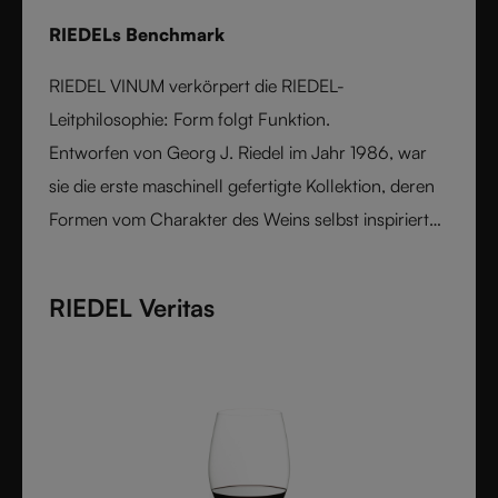
RIEDELs Benchmark
RIEDEL VINUM verkörpert die RIEDEL-
Leitphilosophie: Form folgt Funktion.
Entworfen von Georg J. Riedel im Jahr 1986, war
sie die erste maschinell gefertigte Kollektion, deren
Formen vom Charakter des Weins selbst inspiriert
wurden. Jedes rebsortenspezifische Glas hebt
Aromen und Geschmack mit höchster Präzision
RIEDEL Veritas
hervor und bietet eine Performance, die zuvor
handgefertigten Stielgläsern vorbehalten war.
Gefertigt aus feinstem Kristallglas, bleibt Vinum ein
zeitloses Symbol für Innovation und funktionale
Eleganz.