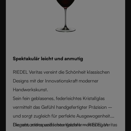
Spektakulär leicht und anmutig
RIEDEL Veritas vereint die Schönheit klassischen
Designs mit der Innovationskraft moderner
Handwerkskunst.
Sein fein geblasenes, federleichtes Kristallglas
vermittelt das Gefühl handgefertigter Präzision –
und sorgt zugleich für perfekte Ausgewogenheit.
Die rebsortenspezifischen Kelchformen bringen
Elegant, zeitlos und leistungsstark – RIEDEL Veritas