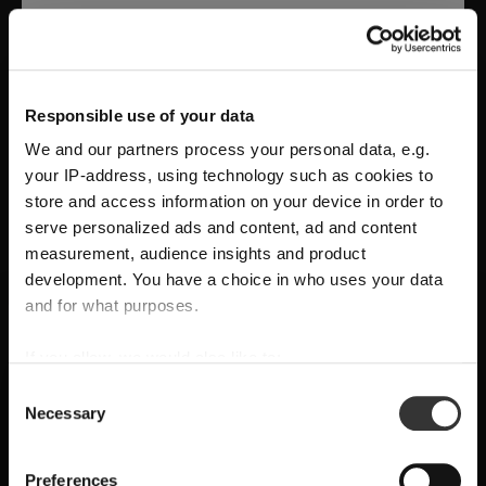
Ausgewogenheit. Als Meisterwerk aus Form und
Funktion bleibt Sommeliers weltweit der Maßstab
für den Weingenuss.
Responsible use of your data
We and our partners process your personal data, e.g.
your IP-address, using technology such as cookies to
store and access information on your device in order to
serve personalized ads and content, ad and content
measurement, audience insights and product
development. You have a choice in who uses your data
and for what purposes.
VERSAND & REGION
Sie sehen den Shop für Österreich
If you allow, we would also like to:
Eine Hommage an Design und Funktion
Collect information about your geographical
Consent
Erkannt in
Vereinigte Staaten von Amerika
→
Necessary
location which can be accurate to within several
RIEDEL Manufaktur RIEDEL Bellorotondo
Selection
Sie sehen
Österreich
meters
liefert
reinen Weinausdruck durch
Preise, Lieferzeiten und Zölle in diesem Shop gelten für
Identify your device by actively scanning it for
Preferences
Österreich
. Möchten Sie zu Ihrem lokalen Shop
handwerkliche Präzision
, wo
Form folgt