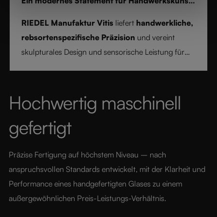
Ein modernes Statement für Handwerkskunst
und Weinkultur
RIEDEL Manufaktur Vitis
liefert
handwerkliche,
rebsortenspezifische Präzision
und vereint
skulpturales Design und sensorische Leistung für
ein reines und bewusstes Weinerlebnis.
Hochwertig maschinell 
gefertigt
Präzise Fertigung auf höchstem Niveau – nach 
anspruchsvollen Standards entwickelt, mit der Klarheit und 
Performance eines handgefertigten Glases zu einem 
außergewöhnlichen Preis-Leistungs-Verhältnis.