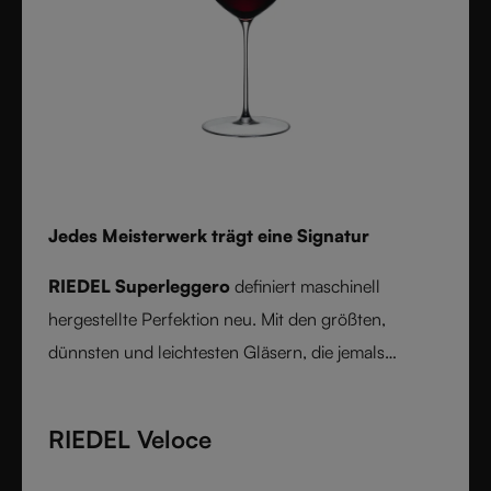
Jedes Meisterwerk trägt eine Signatur
RIEDEL Superleggero
definiert maschinell
hergestellte Perfektion neu. Mit den größten,
dünnsten und leichtesten Gläsern, die jemals
maschinell hergestellt wurden, bietet es eine
unübertroffene Präzision in Bezug auf Kelchform
RIEDEL Veloce
und Randdurchmesser. Rebsortenspezifisch und aus
feinem Kristallglas gefertigt, verbindet RIEDEL