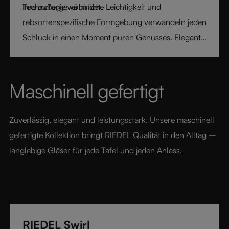
Technologie verbindet.
Ihre außergewöhnliche Leichtigkeit und
rebsortenspezifische Formgebung verwandeln jeden
Schluck in einen Moment puren Genusses. Elegant,
modern und geschaffen für den Weinliebhaber von
heute, setzt RIEDEL Veloce neue Maßstäbe für
luxuriöses Glasdesign.
Maschinell gefertigt
Zuverlässig, elegant und leistungsstark. Unsere maschinell 
gefertigte Kollektion bringt RIEDEL Qualität in den Alltag – 
langlebige Gläser für jede Tafel und jeden Anlass.
RIEDEL Swirl