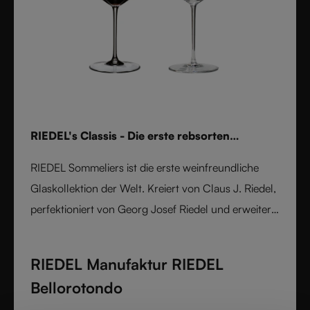
RIEDEL's Classis - Die erste rebsorten
speizifische Kollektion
RIEDEL Sommeliers ist die erste weinfreundliche
Glaskollektion der Welt. Kreiert von Claus J. Riedel,
perfektioniert von Georg Josef Riedel und erweitert
von Maximilian J. Riedel, verkörpert sie mehr als
fünf Jahrzehnte der Innovation. Handgefertigt aus
RIEDEL Manufaktur RIEDEL
feinem Kristallglas, unterstreicht jedes
Bellorotondo
sortentypische Glas Aroma, Geschmack und