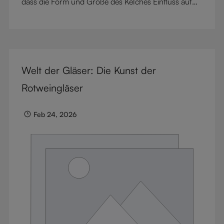
dass die Form und Größe des Kelches Einfluss auf
das Aroma, den Geschmack und das
Geschmacksprofil eines Getränks nehmen. Als die 11.
Generation, Maximilian J. Riedel, zum
Geschäftsführer ernannt wurde, hat er sich zum Ziel
Welt der Gläser: Die Kunst der
gesetzt, dass das RIEDEL Sortiment für jedes
Getränk - ob Wein oder Spirituose, alkoholisch oder
Rotweingläser
alkoholfrei, still oder prickelnd - die besten Gläser
anbieten sollte. Da seine Leidenschaft schon immer
Feb 24, 2026
dem Champagner galt, richtete er sein Augenmerk
zunächst auf dieses berühmte Getränk.