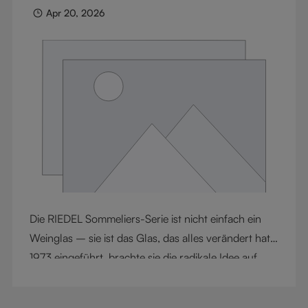
generations, ideas, and passion that continue to
Apr 20, 2026
define RIEDEL today.
Die RIEDEL Sommeliers-Serie ist nicht einfach ein
Weinglas – sie ist das Glas, das alles verändert hat.
1973 eingeführt, brachte sie die radikale Idee auf,
dass die Glasform den Geschmack beeinflusst. Diese
Innovation hat die Weinkultur neu definiert und den