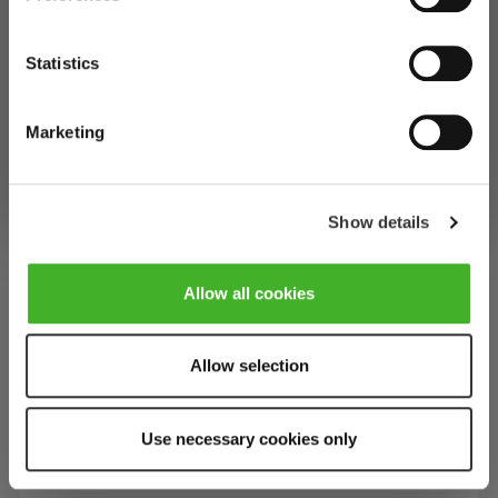
specific characteristics (fingerprinting)
zuzubereiten – serviert mit Bedacht und Sinn für
perfekt decken
wechseln?
Find out more about how your personal data is processed
jedes Detail?
Statistics
and set your preferences in the
details section
. You can
Mar 10, 2026
change or withdraw your consent any time from the
Zum Shop für
Auf Deutschland
Vereinigte Staaten von
bleiben
Cookie Declaration.
Amerika
Marketing
Show details
Allow all cookies
Allow selection
Ganz gleich, ob Sie den Tisch für ein gemütliches
Use necessary cookies only
Essen oder für ein elegantes Fest decken, wir zeigen
Ihnen, wie Sie Ihren Gästen eine Freude bereiten