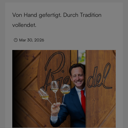
Weg für die rebsortenspezifische Revolution
geebnet. Heute steht RIEDEL Sommeliers als
Von Hand gefertigt. Durch Tradition
Inbegriff von Handwerkskunst und Eleganz –
vollendet.
gefeiert von Sammlern, Kennern und Fachleuten
weltweit. Tauchen Sie ein in die Geschichte, wie ein
Mar 30, 2026
einziges Glas die Weinwelt veränderte.