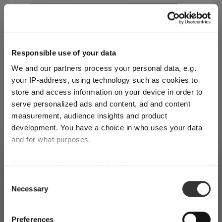
Responsible use of your data
We and our partners process your personal data, e.g.
your IP-address, using technology such as cookies to
store and access information on your device in order to
serve personalized ads and content, ad and content
measurement, audience insights and product
development. You have a choice in who uses your data
Manche empfinden den Valentinstag als einen
and for what purposes.
Moment, der mit dem Druck verbunden ist, etwas
VERSAND & REGION
Besonderes für den eigenen Partner leisten zu
Sie sehen den Shop für Deutschland
If you allow, we would also like to:
müssen. Wir sehen ihn als Gelegenheit, ihn mit einer
Collect information about your geographical
Consent
Erkannt in
Vereinigte Staaten von Amerika
→
liebevollen kulinarischen Aufmerksamkeit zu
Necessary
location which can be accurate to within several
Selection
Sie sehen
Deutschland
überraschen. Denn wer schätzt es nicht, wenn sich
meters
Preise, Lieferzeiten und Zölle in diesem Shop gelten für
Wie Sie Ihren Tisch für jeden Anlass
Identify your device by actively scanning it for
jemand Zeit nimmt, ein unvergessliches Menü
Preferences
Deutschland
. Möchten Sie zu Ihrem lokalen Shop