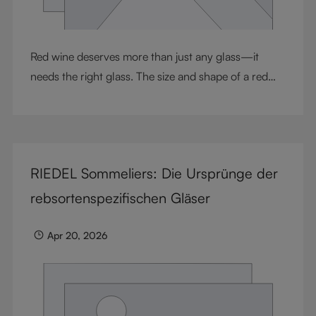
Red wine deserves more than just any glass—it
needs the right glass. The size and shape of a red
wine glass can transform aromas, textures, and
flavors in every sip. From delicate Pinot Noir to bold
Cabernet Sauvignon, each varietal has unique
characteristics that shine in the correct glass. At
RIEDEL Sommeliers: Die Ursprünge der
RIEDEL, we pioneered grape-varietal-specific wine
glasses to ensure every wine expresses its full
rebsortenspezifischen Gläser
potential. In this guide, we explore why red wine
glasses matter, the differences between glass types,
Apr 20, 2026
and how our collections bring winemaking artistry to
life.