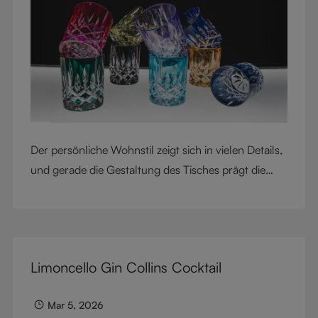
Der persönliche Wohnstil zeigt sich in vielen Details,
und gerade die Gestaltung des Tisches prägt die
Atmosphäre eines Raumes entscheidend. Mit ihrem
aufwendig geschliffenen Kristalldesign und den
edelsteinartigen Farben verleihen die Gläser der
RIEDEL Laudon Kollektion modernen Wohnräumen
Limoncello Gin Collins Cocktail
Charakter, Kontrast und Persönlichkeit. Entworfen
für Whisky, Wasser, Saft, Cocktails und Longdrinks
Mar 5, 2026
verbinden diese Tumbler visuelle Wirkung mit