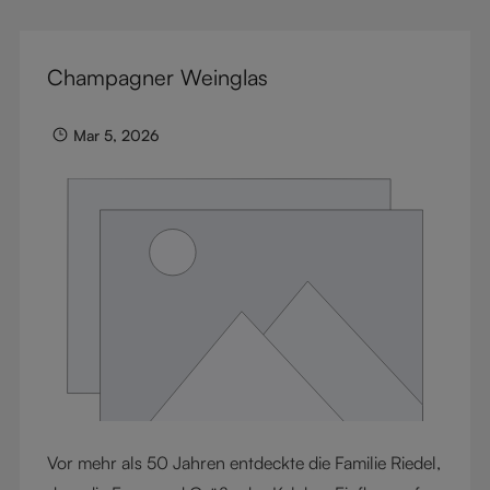
seine weichen Tannine und seine seidige Textur
bekannt ist, überrascht Nebbiolo mit seiner zarten
Champagner Weinglas
Erscheinung und dennoch festen, strukturierten
Tanninen – vor allem in jungen Jahren. Beide
Mar 5, 2026
zeichnen sich durch lebendige Säure und raffinierte
Aromen aus, die sie zu hervorragenden
Speisenbegleitern machen. Von erdigen Old-World-
Ausdrücken bis zu hellen New-World-Stilen –
entdecken Sie, warum Pinot Noir die Geheimwaffe
der Rotweinliebhaber ist. In diesem Blog erkunden
wir die Welt der leichtgewichtigen Rotweine und die
besten RIEDEL Gläser, um sie zu genießen.
Vor mehr als 50 Jahren entdeckte die Familie Riedel,